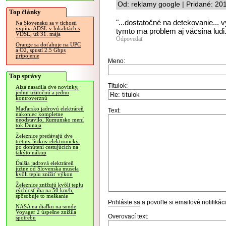
Od: reklamy google | Pridané: 20
Top články
"...dostatočné na detekovanie... 
Na Slovensku sa v tichosti
vypína ADSL v lokalitách s
tymto ma problem aj väcsina ludi.
VDSL, už 31. mája
Odpovedať
Orange sa doťahuje na UPC
a O2, spustí 2.5 Gbps
pripojenie
Meno:
Top správy
Titulok:
Alza nasadila dve novinky,
jednu užitočnú a jednu
kontroverznú
Maďarsko jadrovú elektráreň
Text:
nakoniec kompletne
neodstavilo, Rumunsko mení
tok Dunaja
Železnice predávajú dve
tretiny lístkov elektronicky,
po donútení cestujúcich na
takýto nákup
Ďalšia jadrová elektráreň
južne od Slovenska musela
kvôli teplu znížiť výkon
Železnice znižujú kvôli teplu
rýchlosť iba na 50 km/h,
spôsobuje to meškanie
Prihláste sa
a povoľte si emailové notifiká
NASA na diaľku na sonde
Voyager 2 úspešne znížila
Overovací text:
spotrebu