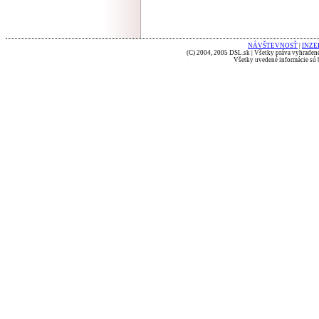
NÁVŠTEVNOSŤ
|
INZE
(C) 2004, 2005 DSL.sk | Všetky práva vyhradené
Všetky uvedené informácie sú b