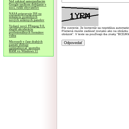
Súd zakázal samojazdiacim
Google taxíkom dobíjanie v
noci, rušili obyvateľov
NASA pripravuje ISS na
inštaláciu posledných
nových solárnych panelov
Vydaný nový FFmpeg 9.0,
Pre overenie, že komentár sa nepridáva automatizov
zlepšil akceleráciu
Písmená musíte zadávať rovnako ako na obrázku veľk
profesionálnych formátov
obrázok". V texte sa používajú iba znaky "BC
videa
Microsoft v čase drahých
pamätí sľubuje
optimalizovať spotrebu
RAM vo Windows 11