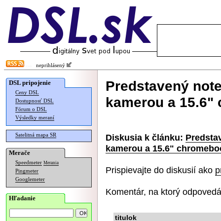
neprihlásený
Predstavený not
DSL pripojenie
Ceny DSL
kamerou a 15.6"
Dostupnosť DSL
Fórum o DSL
Výsledky meraní
Satelitná mapa SR
Diskusia k článku:
Predsta
kamerou a 15.6" chromebo
Merače
Speedmeter
Merania
Prispievajte do diskusií ako
p
Pingmeter
Googlemeter
Komentár, na ktorý odpovedá
Hľadanie
titulok