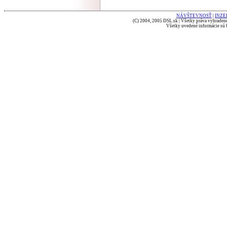
NÁVŠTEVNOSŤ
|
INZE
(C) 2004, 2005 DSL.sk | Všetky práva vyhradené
Všetky uvedené informácie sú b