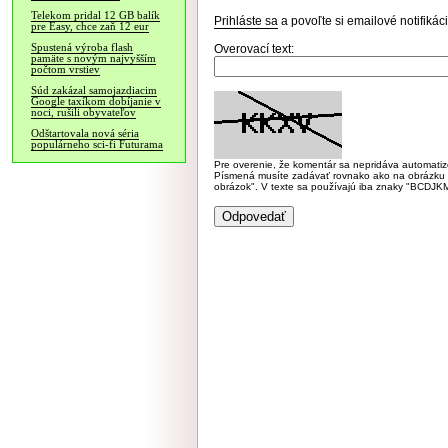
Telekom pridal 12 GB balík
Prihláste sa
a povoľte si emailové notifiká
pre Easy, chce zaň 12 eur
Spustená výroba flash
Overovací text:
pamäte s novým najvyšším
počtom vrstiev
Súd zakázal samojazdiacim
Google taxíkom dobíjanie v
noci, rušili obyvateľov
Odštartovala nová séria
populárneho sci-fi Futurama
Pre overenie, že komentár sa nepridáva automatizov
Písmená musíte zadávať rovnako ako na obrázku veľk
obrázok". V texte sa používajú iba znaky "BC