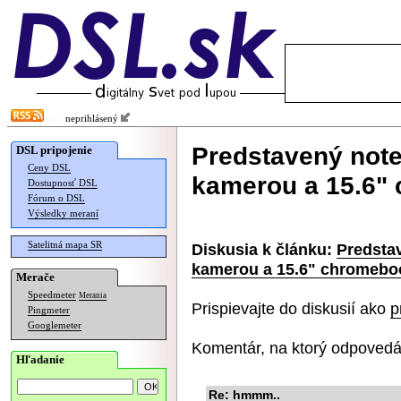
neprihlásený
Predstavený not
DSL pripojenie
Ceny DSL
kamerou a 15.6"
Dostupnosť DSL
Fórum o DSL
Výsledky meraní
Satelitná mapa SR
Diskusia k článku:
Predsta
kamerou a 15.6" chromebo
Merače
Speedmeter
Merania
Prispievajte do diskusií ako
p
Pingmeter
Googlemeter
Komentár, na ktorý odpovedá
Hľadanie
Re: hmmm..