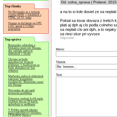
Od: colna_sprava | Pridané: 2015
Top články
a na to si kde dosiel ze sa neplati
Na Slovensku sa v tichosti
vypína ADSL v lokalitách s
VDSL, už 31. mája
Pokial sa tovar dovaza z tretich k
Orange sa doťahuje na UPC
plati aj dph aj clo podla colneho
a O2, spustí 2.5 Gbps
sa neplati clo ani dph, a to nejaky 
pripojenie
sa riesi skor pri vyvoze
Odpovedať
Top správy
Rumunsko odstrelmi a
blokádou mení tok Dunaja,
Meno:
aby udržalo jadrovú
elektráreň v chode
Chrome sa bude
Titulok:
aktualizovať dvakrát
týždenne, v budúcnosti sa
bude aktualizovať bez
reštartov
Text:
Maďarsko jadrovú elektráreň
nakoniec kompletne
neodstavilo, Rumunsko mení
tok Dunaja
Slovensko.sk má opäť
technické problémy
Železnice znižujú kvôli teplu
rýchlosť iba na 50 km/h,
spôsobuje to meškanie
V Poľsku spustili takmer
gigawatthodinové úložisko,
z LiFePO4 článkov