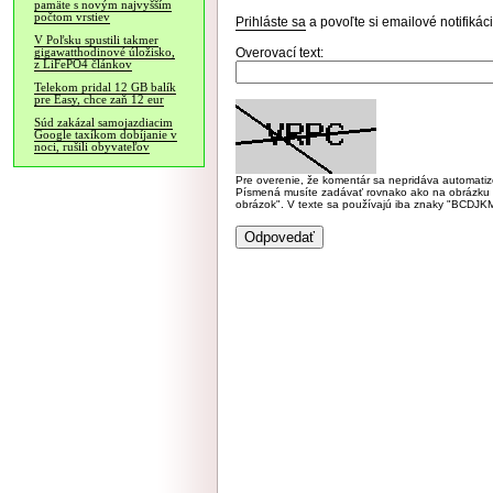
pamäte s novým najvyšším
počtom vrstiev
Prihláste sa
a povoľte si emailové notifiká
V Poľsku spustili takmer
Overovací text:
gigawatthodinové úložisko,
z LiFePO4 článkov
Telekom pridal 12 GB balík
pre Easy, chce zaň 12 eur
Súd zakázal samojazdiacim
Google taxíkom dobíjanie v
noci, rušili obyvateľov
Pre overenie, že komentár sa nepridáva automatizov
Písmená musíte zadávať rovnako ako na obrázku veľk
obrázok". V texte sa používajú iba znaky "BC