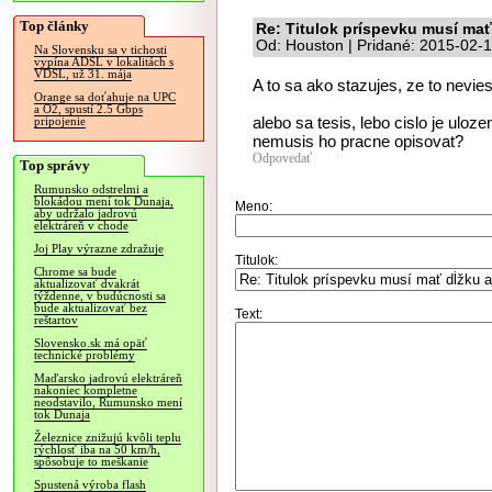
Top články
Re: Titulok príspevku musí mať
Od: Houston | Pridané: 2015-02-
Na Slovensku sa v tichosti
vypína ADSL v lokalitách s
VDSL, už 31. mája
A to sa ako stazujes, ze to nevies
Orange sa doťahuje na UPC
a O2, spustí 2.5 Gbps
alebo sa tesis, lebo cislo je ulo
pripojenie
nemusis ho pracne opisovat?
Odpovedať
Top správy
Rumunsko odstrelmi a
blokádou mení tok Dunaja,
Meno:
aby udržalo jadrovú
elektráreň v chode
Joj Play výrazne zdražuje
Titulok:
Chrome sa bude
aktualizovať dvakrát
týždenne, v budúcnosti sa
bude aktualizovať bez
Text:
reštartov
Slovensko.sk má opäť
technické problémy
Maďarsko jadrovú elektráreň
nakoniec kompletne
neodstavilo, Rumunsko mení
tok Dunaja
Železnice znižujú kvôli teplu
rýchlosť iba na 50 km/h,
spôsobuje to meškanie
Spustená výroba flash