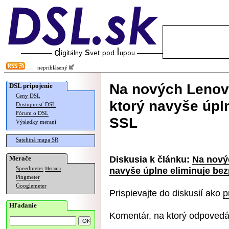
neprihlásený
Na nových Lenov
DSL pripojenie
Ceny DSL
ktorý navyše úpl
Dostupnosť DSL
Fórum o DSL
SSL
Výsledky meraní
Satelitná mapa SR
Diskusia k článku:
Na nový
Merače
navyše úplne eliminuje be
Speedmeter
Merania
Pingmeter
Googlemeter
Prispievajte do diskusií ako
p
Hľadanie
Komentár, na ktorý odpovedá