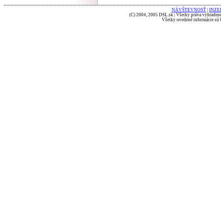
NÁVŠTEVNOSŤ
|
INZE
(C) 2004, 2005 DSL.sk | Všetky práva vyhradené
Všetky uvedené informácie sú b