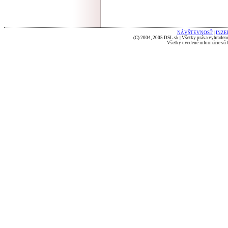
NÁVŠTEVNOSŤ
|
INZE
(C) 2004, 2005 DSL.sk | Všetky práva vyhradené
Všetky uvedené informácie sú b