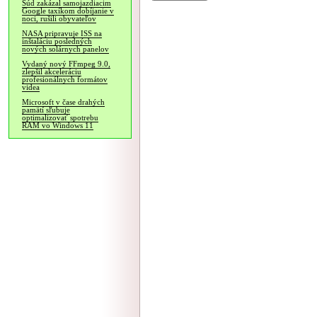
Súd zakázal samojazdiacim
Google taxíkom dobíjanie v
noci, rušili obyvateľov
NASA pripravuje ISS na
inštaláciu posledných
nových solárnych panelov
Vydaný nový FFmpeg 9.0,
zlepšil akceleráciu
profesionálnych formátov
videa
Microsoft v čase drahých
pamätí sľubuje
optimalizovať spotrebu
RAM vo Windows 11