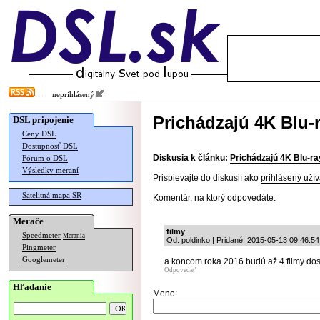
neprihlásený
Prichádzajú 4K Blu-r
DSL pripojenie
Ceny DSL
Dostupnosť DSL
Diskusia k článku:
Prichádzajú 4K Blu-ra
Fórum o DSL
Výsledky meraní
Prispievajte do diskusií ako
prihlásený užív
Satelitná mapa SR
Komentár, na ktorý odpovedáte:
Merače
filmy
Speedmeter
Merania
Od: poldinko | Pridané: 2015-05-13 09:46:54
Pingmeter
Googlemeter
a koncom roka 2016 budú až 4 filmy dos
Odpovedať
Hľadanie
Meno: