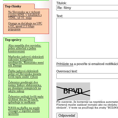
Titulok:
Top články
Na Slovensku sa v tichosti
vypína ADSL v lokalitách s
Text:
VDSL, už 31. mája
Orange sa doťahuje na UPC
a O2, spustí 2.5 Gbps
pripojenie
Top správy
Alza nasadila dve novinky,
jednu užitočnú a jednu
kontroverznú
Maďarsko jadrovú elektráreň
nakoniec kompletne
neodstavilo, Rumunsko mení
Prihláste sa
a povoľte si emailové notifiká
tok Dunaja
Ďalšia jadrová elektráreň
Overovací text:
južne od Slovenska musela
kvôli teplu znížiť výkon
Železnice predávajú dve
tretiny lístkov elektronicky,
po donútení cestujúcich na
takýto nákup
Železnice znižujú kvôli teplu
rýchlosť iba na 50 km/h,
Pre overenie, že komentár sa nepridáva automatizov
spôsobuje to meškanie
Písmená musíte zadávať rovnako ako na obrázku veľk
obrázok". V texte sa používajú iba znaky "BC
NASA na diaľku na sonde
Voyager 2 úspešne znížila
spotrebu