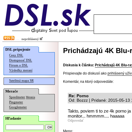
neprihlásený
Prichádzajú 4K Blu-r
DSL pripojenie
Ceny DSL
Dostupnosť DSL
Diskusia k článku:
Prichádzajú 4K Blu-ra
Fórum o DSL
Výsledky meraní
Prispievajte do diskusií ako
prihlásený užív
Satelitná mapa SR
Komentár, na ktorý odpovedáte:
Merače
Re: Porno
Speedmeter
Merania
Od: Bozzz | Pridané: 2015-05-13 
Pingmeter
Googlemeter
Takto, poviem ti to ze 4k porno j
monitor... hmmmm.... haaaaa
Hľadanie
Odpovedať
Meno: