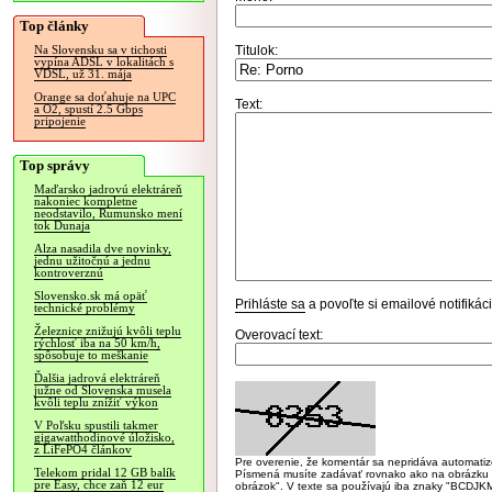
Top články
Titulok:
Na Slovensku sa v tichosti
vypína ADSL v lokalitách s
VDSL, už 31. mája
Orange sa doťahuje na UPC
Text:
a O2, spustí 2.5 Gbps
pripojenie
Top správy
Maďarsko jadrovú elektráreň
nakoniec kompletne
neodstavilo, Rumunsko mení
tok Dunaja
Alza nasadila dve novinky,
jednu užitočnú a jednu
kontroverznú
Slovensko.sk má opäť
Prihláste sa
a povoľte si emailové notifiká
technické problémy
Železnice znižujú kvôli teplu
Overovací text:
rýchlosť iba na 50 km/h,
spôsobuje to meškanie
Ďalšia jadrová elektráreň
južne od Slovenska musela
kvôli teplu znížiť výkon
V Poľsku spustili takmer
gigawatthodinové úložisko,
z LiFePO4 článkov
Pre overenie, že komentár sa nepridáva automatizov
Telekom pridal 12 GB balík
Písmená musíte zadávať rovnako ako na obrázku veľk
pre Easy, chce zaň 12 eur
obrázok". V texte sa používajú iba znaky "BC