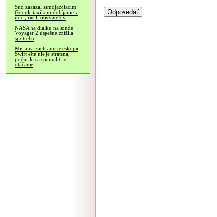
Súd zakázal samojazdiacim
Google taxíkom dobíjanie v
noci, rušili obyvateľov
NASA na diaľku na sonde
Voyager 2 úspešne znížila
spotrebu
Misia na záchranu teleskopu
Swift ešte nie je stratená,
podarilo sa spomaliť jej
otáčanie