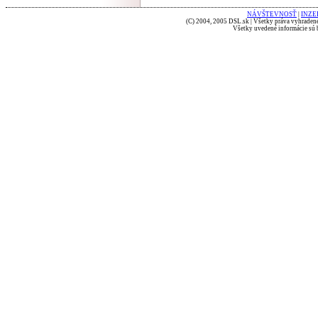
NÁVŠTEVNOSŤ
|
INZE
(C) 2004, 2005 DSL.sk | Všetky práva vyhradené
Všetky uvedené informácie sú b