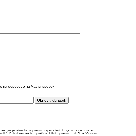
cie na odpovede na Váš príspevok.
anými prostriedkami, prosím prepíšte text, ktorý vidíte na obrázku.
é. Pokiaľ text neviete prečítať, kliknite prosím na tlačidlo "Obnoviť