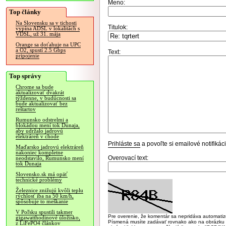
Meno:
Top články
Na Slovensku sa v tichosti
Titulok:
vypína ADSL v lokalitách s
VDSL, už 31. mája
Orange sa doťahuje na UPC
a O2, spustí 2.5 Gbps
Text:
pripojenie
Top správy
Chrome sa bude
aktualizovať dvakrát
týždenne, v budúcnosti sa
bude aktualizovať bez
reštartov
Rumunsko odstrelmi a
blokádou mení tok Dunaja,
aby udržalo jadrovú
elektráreň v chode
Prihláste sa
a povoľte si emailové notifiká
Maďarsko jadrovú elektráreň
nakoniec kompletne
Overovací text:
neodstavilo, Rumunsko mení
tok Dunaja
Slovensko.sk má opäť
technické problémy
Železnice znižujú kvôli teplu
rýchlosť iba na 50 km/h,
spôsobuje to meškanie
V Poľsku spustili takmer
Pre overenie, že komentár sa nepridáva automatizov
gigawatthodinové úložisko,
Písmená musíte zadávať rovnako ako na obrázku veľk
z LiFePO4 článkov