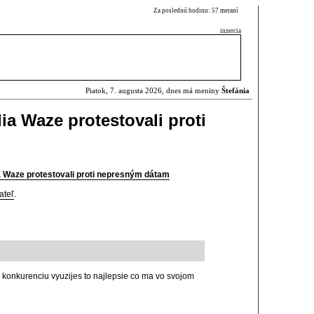
Za poslednú hodinu: 57 meraní
inzercia
Piatok, 7. augusta 2026, dnes má meniny
Štefánia
ia Waze protestovali proti
a Waze protestovali proti nepresným dátam
ateľ
.
 konkurenciu vyuzijes to najlepsie co ma vo svojom