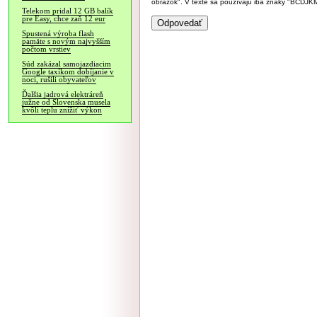
obrázok". V texte sa používajú iba znaky "BC
Telekom pridal 12 GB balík
pre Easy, chce zaň 12 eur
Spustená výroba flash
pamäte s novým najvyšším
počtom vrstiev
Súd zakázal samojazdiacim
Google taxíkom dobíjanie v
noci, rušili obyvateľov
Ďalšia jadrová elektráreň
južne od Slovenska musela
kvôli teplu znížiť výkon