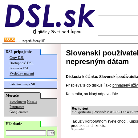
neprihlásený
Slovenskí používatel
DSL pripojenie
Ceny DSL
nepresným dátam
Dostupnosť DSL
Fórum o DSL
Výsledky meraní
Diskusia k článku:
Slovenskí používateli
Satelitná mapa SR
Prispievajte do diskusií ako
prihlásený užív
Komentár, na ktorý odpovedáte:
Merače
Speedmeter
Merania
Pingmeter
Re: tqrtert
Googlemeter
Od: gertrudo | Pridané: 2015-05-17 14:19:32
Tak uz v korporatnom svete chodi. Kupis
Hľadanie
produkte a ich znicis.
Odpovedať