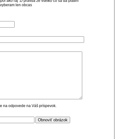
pol ako raj :D pravda ze vsetko co sa da platim
 vyberam len obcas
cie na odpovede na Váš príspevok.