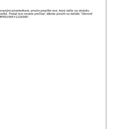
anými prostriedkami, prosím prepíšte text, ktorý vidíte na obrázku.
é. Pokiaľ text neviete prečítať, kliknite prosím na tlačidlo "Obnoviť
DJKMPRSVWXY1234589".