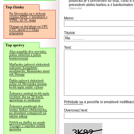
pobocku je v porovnani so slsp, csob a s
prevodom alebo kartou a z bankomatov
Top články
Odpovedať
Na Slovensku sa v tichosti
vypína ADSL v lokalitách s
Meno:
VDSL, už 31. mája
Orange sa doťahuje na UPC
a O2, spustí 2.5 Gbps
Titulok:
pripojenie
Top správy
Text:
Alza nasadila dve novinky,
jednu užitočnú a jednu
kontroverznú
Maďarsko jadrovú elektráreň
nakoniec kompletne
neodstavilo, Rumunsko mení
tok Dunaja
Ďalšia jadrová elektráreň
južne od Slovenska musela
kvôli teplu znížiť výkon
Železnice znižujú kvôli teplu
rýchlosť iba na 50 km/h,
spôsobuje to meškanie
Prihláste sa
a povoľte si emailové notifiká
Železnice predávajú dve
tretiny lístkov elektronicky,
Overovací text:
po donútení cestujúcich na
takýto nákup
NASA na diaľku na sonde
Voyager 2 úspešne znížila
spotrebu