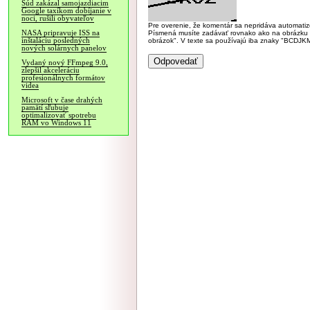
Súd zakázal samojazdiacim
Google taxíkom dobíjanie v
noci, rušili obyvateľov
Pre overenie, že komentár sa nepridáva automatizov
NASA pripravuje ISS na
Písmená musíte zadávať rovnako ako na obrázku veľk
inštaláciu posledných
obrázok". V texte sa používajú iba znaky "BC
nových solárnych panelov
Vydaný nový FFmpeg 9.0,
zlepšil akceleráciu
profesionálnych formátov
videa
Microsoft v čase drahých
pamätí sľubuje
optimalizovať spotrebu
RAM vo Windows 11