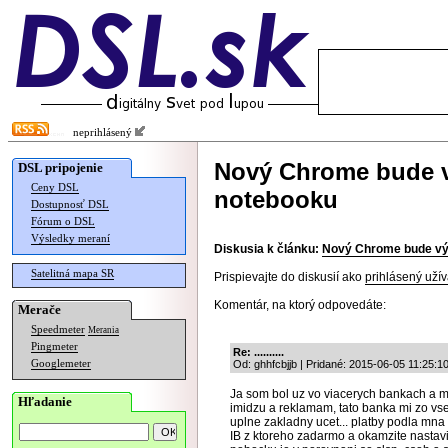
neprihlásený
Nový Chrome bude v
DSL pripojenie
Ceny DSL
notebooku
Dostupnosť DSL
Fórum o DSL
Výsledky meraní
Diskusia k článku:
Nový Chrome bude výr
Satelitná mapa SR
Prispievajte do diskusií ako
prihlásený užív
Komentár, na ktorý odpovedáte:
Merače
Speedmeter
Merania
Pingmeter
Re: ..........
Googlemeter
Od: ghhfcbjjb | Pridané: 2015-06-05 11:25:1
Ja som bol uz vo viacerych bankach a 
Hľadanie
imidzu a reklamam, tato banka mi zo vs
uplne zakladny ucet... platby podla mna
IB z ktoreho zadarmo a okamzite nastav