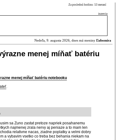
Za poslednú hodinu: 53 meraní
inzercia
Nedeľa, 9. augusta 2026, dnes má meniny
Ľubomíra
ýrazne menej míňať batériu
azne menej míňať batériu notebooku
ateľ
.
0
musim sa Zuno zastat pretoze napriek posahanemu
etkych najmenej zrala nervy aj peniaze a to mam len
 chodia relativne nacas, ziadne poplatky a velmi dobry
im a vybavim vsetko co treba bez behania niekam na