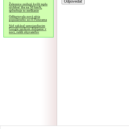
Železnice znižujú kvôli teplu
rýchlosť iba na 50 km/h,
spôsobuje to meškanie
Odštartovala nová séria
populárneho sci-fi Futurama
Súd zakázal samojazdiacim
Google taxíkom dobíjanie v
noci, rušili obyvateľov
NÁVŠTEVNOSŤ
|
INZE