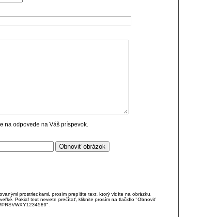
cie na odpovede na Váš príspevok.
anými prostriedkami, prosím prepíšte text, ktorý vidíte na obrázku.
é. Pokiaľ text neviete prečítať, kliknite prosím na tlačidlo "Obnoviť
DJKMPRSVWXY1234589".