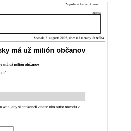
Za poslednú hodinu: 2 meraní
inzercia
Štvrtok, 6. augusta 2026, dnes má meniny
Jozefína
sky má už milión občanov
ky má už milión občanov
ateľ
.
na web, aby si neskoncil v base ako autor navodu v