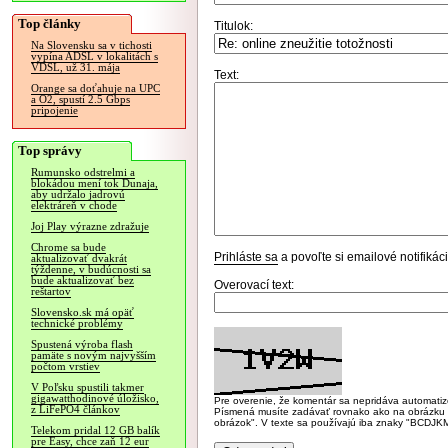
Top články
Titulok:
Na Slovensku sa v tichosti
vypína ADSL v lokalitách s
VDSL, už 31. mája
Text:
Orange sa doťahuje na UPC
a O2, spustí 2.5 Gbps
pripojenie
Top správy
Rumunsko odstrelmi a
blokádou mení tok Dunaja,
aby udržalo jadrovú
elektráreň v chode
Joj Play výrazne zdražuje
Chrome sa bude
Prihláste sa
a povoľte si emailové notifiká
aktualizovať dvakrát
týždenne, v budúcnosti sa
bude aktualizovať bez
Overovací text:
reštartov
Slovensko.sk má opäť
technické problémy
Spustená výroba flash
pamäte s novým najvyšším
počtom vrstiev
V Poľsku spustili takmer
gigawatthodinové úložisko,
Pre overenie, že komentár sa nepridáva automatizov
z LiFePO4 článkov
Písmená musíte zadávať rovnako ako na obrázku veľk
obrázok". V texte sa používajú iba znaky "BC
Telekom pridal 12 GB balík
pre Easy, chce zaň 12 eur