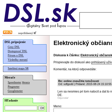
neprihlásený
Elektronický občian
DSL pripojenie
Ceny DSL
Dostupnosť DSL
Diskusia k článku:
Elektronický občians
Fórum o DSL
Výsledky meraní
Prispievajte do diskusií ako
prihlásený užív
Satelitná mapa SR
Komentár, na ktorý odpovedáte:
Merače
Re: online zneužitie totožnosti
Speedmeter
Merania
Od: sdfgsdd | Pridané: 2015-08-24 15:10:55
Pingmeter
Googlemeter
Len sa nesmies pri tom natocit a dat to 
DE.
Odpovedať
Hľadanie
Meno: