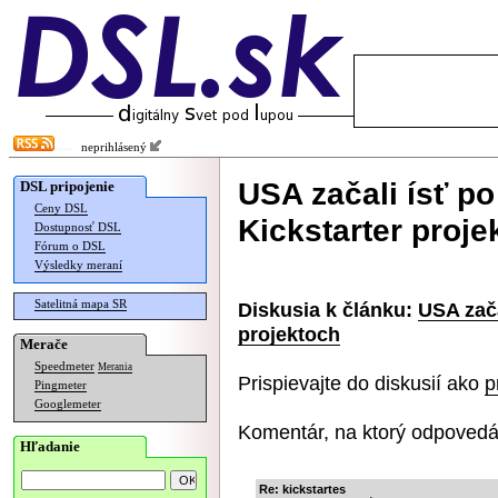
neprihlásený
USA začali ísť p
DSL pripojenie
Ceny DSL
Kickstarter proje
Dostupnosť DSL
Fórum o DSL
Výsledky meraní
Satelitná mapa SR
Diskusia k článku:
USA zača
projektoch
Merače
Speedmeter
Merania
Prispievajte do diskusií ako
p
Pingmeter
Googlemeter
Komentár, na ktorý odpovedá
Hľadanie
Re: kickstartes