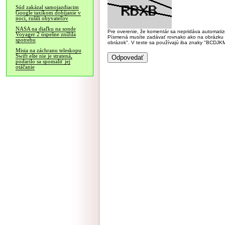
Súd zakázal samojazdiacim
Google taxíkom dobíjanie v
noci, rušili obyvateľov
NASA na diaľku na sonde
Pre overenie, že komentár sa nepridáva automatizov
Voyager 2 úspešne znížila
Písmená musíte zadávať rovnako ako na obrázku veľk
spotrebu
obrázok". V texte sa používajú iba znaky "BC
Misia na záchranu teleskopu
Swift ešte nie je stratená,
podarilo sa spomaliť jej
otáčanie