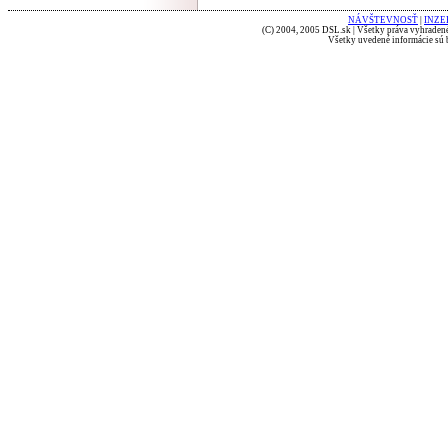
NÁVŠTEVNOSŤ
|
INZE
(C) 2004, 2005 DSL.sk | Všetky práva vyhradené
Všetky uvedené informácie sú b