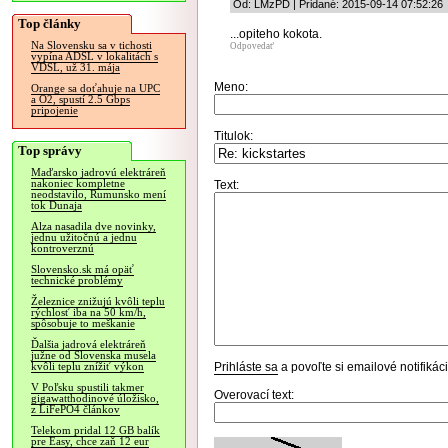
Od: LMzPD | Pridané: 2015-09-14 07:52:26
Top články
...opiteho kokota.
Na Slovensku sa v tichosti
Odpovedať
vypína ADSL v lokalitách s
VDSL, už 31. mája
Meno:
Orange sa doťahuje na UPC
a O2, spustí 2.5 Gbps
pripojenie
Titulok:
Top správy
Maďarsko jadrovú elektráreň
nakoniec kompletne
Text:
neodstavilo, Rumunsko mení
tok Dunaja
Alza nasadila dve novinky,
jednu užitočnú a jednu
kontroverznú
Slovensko.sk má opäť
technické problémy
Železnice znižujú kvôli teplu
rýchlosť iba na 50 km/h,
spôsobuje to meškanie
Ďalšia jadrová elektráreň
južne od Slovenska musela
Prihláste sa
a povoľte si emailové notifiká
kvôli teplu znížiť výkon
V Poľsku spustili takmer
Overovací text:
gigawatthodinové úložisko,
z LiFePO4 článkov
Telekom pridal 12 GB balík
pre Easy, chce zaň 12 eur