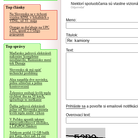
Niektorí spoluobčania sú vlastne vizioná
Top články
Odpovedať
Na Slovensku sa v tichosti
vypína ADSL v lokalitách s
Meno:
VDSL, už 31. mája
Orange sa doťahuje na UPC
a O2, spustí 2.5 Gbps
pripojenie
Titulok:
Top správy
Text:
Maďarsko jadrovú elektráreň
nakoniec kompletne
neodstavilo, Rumunsko mení
tok Dunaja
Slovensko.sk má opäť
technické problémy
Alza nasadila dve novinky,
jednu užitočnú a jednu
kontroverznú
Železnice znižujú kvôli teplu
rýchlosť iba na 50 km/h,
spôsobuje to meškanie
Prihláste sa
a povoľte si emailové notifiká
Ďalšia jadrová elektráreň
južne od Slovenska musela
kvôli teplu znížiť výkon
Overovací text:
V Poľsku spustili takmer
gigawatthodinové úložisko,
z LiFePO4 článkov
Telekom pridal 12 GB balík
pre Easy, chce zaň 12 eur