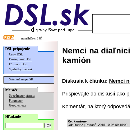
neprihlásený
Nemci na diaľnici
DSL pripojenie
Ceny DSL
kamión
Dostupnosť DSL
Fórum o DSL
Výsledky meraní
Satelitná mapa SR
Diskusia k článku:
Nemci na
Merače
Prispievajte do diskusií ako
p
Speedmeter
Merania
Pingmeter
Komentár, na ktorý odpovedá
Googlemeter
Hľadanie
Re: kamiony
Od: Rado2 | Pridané: 2015-10-06 09:15:00