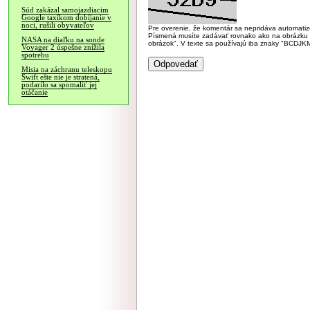
Súd zakázal samojazdiacim
Google taxíkom dobíjanie v
noci, rušili obyvateľov
Pre overenie, že komentár sa nepridáva automatizov
Písmená musíte zadávať rovnako ako na obrázku veľk
NASA na diaľku na sonde
obrázok". V texte sa používajú iba znaky "BC
Voyager 2 úspešne znížila
spotrebu
Misia na záchranu teleskopu
Swift ešte nie je stratená,
podarilo sa spomaliť jej
otáčanie