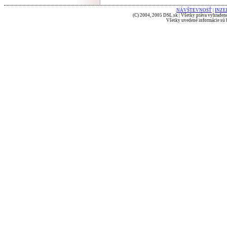
NÁVŠTEVNOSŤ
|
INZE
(C) 2004, 2005 DSL.sk | Všetky práva vyhradené
Všetky uvedené informácie sú b