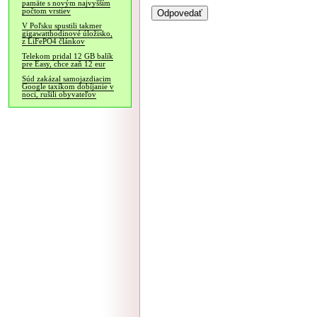
pamäte s novým najvyšším
počtom vrstiev
V Poľsku spustili takmer
gigawatthodinové úložisko,
z LiFePO4 článkov
Telekom pridal 12 GB balík
pre Easy, chce zaň 12 eur
Súd zakázal samojazdiacim
Google taxíkom dobíjanie v
noci, rušili obyvateľov