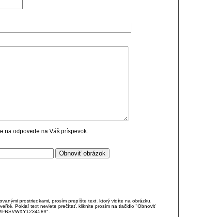
cie na odpovede na Váš príspevok.
anými prostriedkami, prosím prepíšte text, ktorý vidíte na obrázku.
é. Pokiaľ text neviete prečítať, kliknite prosím na tlačidlo "Obnoviť
DJKMPRSVWXY1234589".