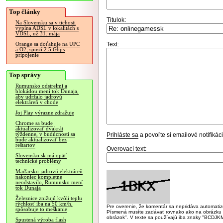
Top články
Titulok:
Na Slovensku sa v tichosti
vypína ADSL v lokalitách s
VDSL, už 31. mája
Text:
Orange sa doťahuje na UPC
a O2, spustí 2.5 Gbps
pripojenie
Top správy
Rumunsko odstrelmi a
blokádou mení tok Dunaja,
aby udržalo jadrovú
elektráreň v chode
Joj Play výrazne zdražuje
Chrome sa bude
aktualizovať dvakrát
týždenne, v budúcnosti sa
Prihláste sa
a povoľte si emailové notifiká
bude aktualizovať bez
reštartov
Overovací text:
Slovensko.sk má opäť
technické problémy
Maďarsko jadrovú elektráreň
nakoniec kompletne
neodstavilo, Rumunsko mení
tok Dunaja
Železnice znižujú kvôli teplu
rýchlosť iba na 50 km/h,
Pre overenie, že komentár sa nepridáva automatizov
spôsobuje to meškanie
Písmená musíte zadávať rovnako ako na obrázku veľk
obrázok". V texte sa používajú iba znaky "BC
Spustená výroba flash