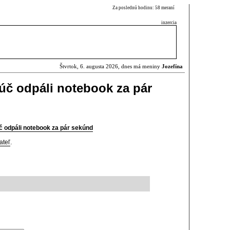
Za poslednú hodinu: 58 meraní
inzercia
Štvrtok, 6. augusta 2026, dnes má meniny
Jozefína
úč odpáli notebook za pár
 odpáli notebook za pár sekúnd
ateľ
.