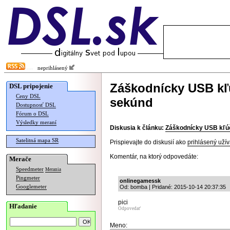
neprihlásený
Záškodnícky USB kľ
DSL pripojenie
Ceny DSL
sekúnd
Dostupnosť DSL
Fórum o DSL
Výsledky meraní
Diskusia k článku:
Záškodnícky USB kľúč
Satelitná mapa SR
Prispievajte do diskusií ako
prihlásený užív
Komentár, na ktorý odpovedáte:
Merače
Speedmeter
Merania
Pingmeter
onlinegamessk
Googlemeter
Od: bomba | Pridané: 2015-10-14 20:37:35
pici
Hľadanie
Odpovedať
Meno: