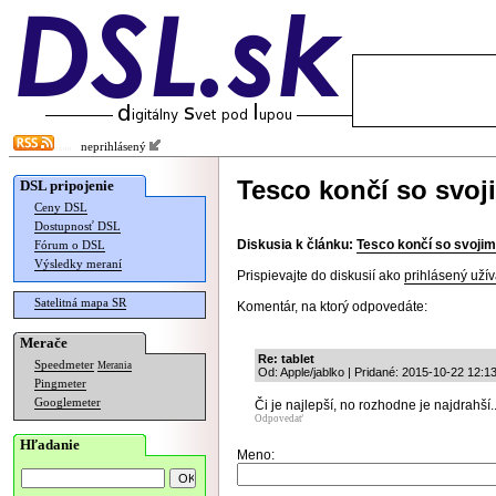
neprihlásený
Tesco končí so svoj
DSL pripojenie
Ceny DSL
Dostupnosť DSL
Diskusia k článku:
Tesco končí so svojim
Fórum o DSL
Výsledky meraní
Prispievajte do diskusií ako
prihlásený užív
Satelitná mapa SR
Komentár, na ktorý odpovedáte:
Merače
Re: tablet
Speedmeter
Merania
Od: Apple/jablko | Pridané: 2015-10-22 12:1
Pingmeter
Googlemeter
Či je najlepší, no rozhodne je najdrahší..
Odpovedať
Hľadanie
Meno: