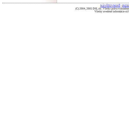
NÁVŠTEVNOSŤ
|
INZE
(C) 2004, 2005 DSL.sk | Všetky práva vyhradené
Všetky uvedené informácie sú b