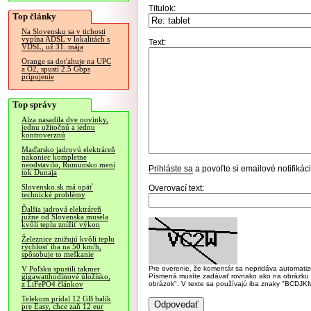
Titulok:
Top články
Na Slovensku sa v tichosti
vypína ADSL v lokalitách s
Text:
VDSL, už 31. mája
Orange sa doťahuje na UPC
a O2, spustí 2.5 Gbps
pripojenie
Top správy
Alza nasadila dve novinky,
jednu užitočnú a jednu
kontroverznú
Maďarsko jadrovú elektráreň
nakoniec kompletne
neodstavilo, Rumunsko mení
Prihláste sa
a povoľte si emailové notifiká
tok Dunaja
Slovensko.sk má opäť
Overovací text:
technické problémy
Ďalšia jadrová elektráreň
južne od Slovenska musela
kvôli teplu znížiť výkon
Železnice znižujú kvôli teplu
rýchlosť iba na 50 km/h,
spôsobuje to meškanie
Pre overenie, že komentár sa nepridáva automatizov
V Poľsku spustili takmer
Písmená musíte zadávať rovnako ako na obrázku veľk
gigawatthodinové úložisko,
obrázok". V texte sa používajú iba znaky "BC
z LiFePO4 článkov
Telekom pridal 12 GB balík
pre Easy, chce zaň 12 eur