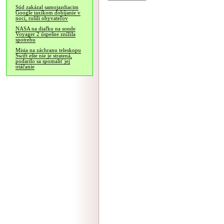
Súd zakázal samojazdiacim
Google taxíkom dobíjanie v
noci, rušili obyvateľov
NASA na diaľku na sonde
Voyager 2 úspešne znížila
spotrebu
Misia na záchranu teleskopu
Swift ešte nie je stratená,
podarilo sa spomaliť jej
otáčanie