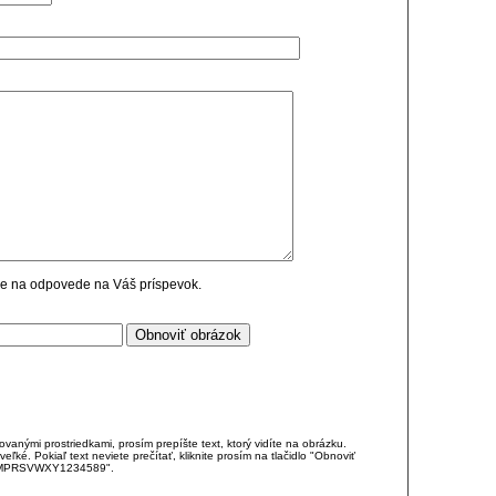
cie na odpovede na Váš príspevok.
anými prostriedkami, prosím prepíšte text, ktorý vidíte na obrázku.
é. Pokiaľ text neviete prečítať, kliknite prosím na tlačidlo "Obnoviť
DJKMPRSVWXY1234589".