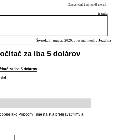
Za poslednú hodinu: 65 meraní
inzercia
Štvrtok, 6. augusta 2026, dnes má meniny
Jozefína
čítač za iba 5 dolárov
ítač za iba 5 dolárov
ateľ
.
9
dobne ako Popcorn Time najst a prehravat filmy a