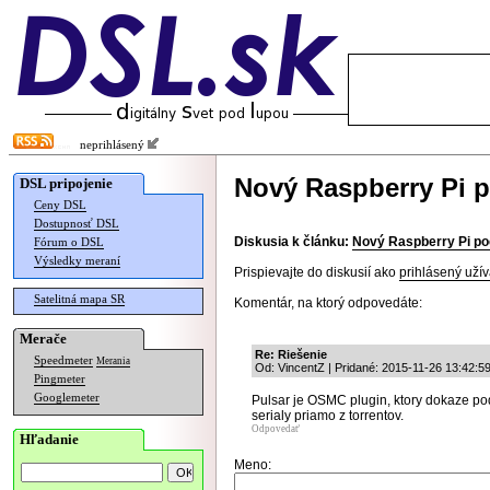
neprihlásený
Nový Raspberry Pi po
DSL pripojenie
Ceny DSL
Dostupnosť DSL
Diskusia k článku:
Nový Raspberry Pi poč
Fórum o DSL
Výsledky meraní
Prispievajte do diskusií ako
prihlásený užív
Satelitná mapa SR
Komentár, na ktorý odpovedáte:
Merače
Re: Riešenie
Speedmeter
Merania
Od: VincentZ | Pridané: 2015-11-26 13:42:5
Pingmeter
Googlemeter
Pulsar je OSMC plugin, ktory dokaze po
serialy priamo z torrentov.
Odpovedať
Hľadanie
Meno: