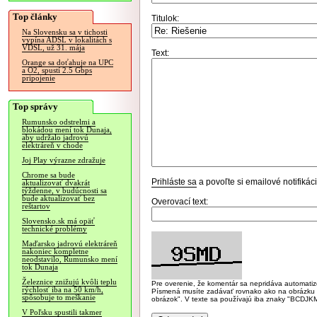
Top články
Titulok:
Na Slovensku sa v tichosti
vypína ADSL v lokalitách s
VDSL, už 31. mája
Text:
Orange sa doťahuje na UPC
a O2, spustí 2.5 Gbps
pripojenie
Top správy
Rumunsko odstrelmi a
blokádou mení tok Dunaja,
aby udržalo jadrovú
elektráreň v chode
Joj Play výrazne zdražuje
Chrome sa bude
Prihláste sa
a povoľte si emailové notifiká
aktualizovať dvakrát
týždenne, v budúcnosti sa
bude aktualizovať bez
Overovací text:
reštartov
Slovensko.sk má opäť
technické problémy
Maďarsko jadrovú elektráreň
nakoniec kompletne
neodstavilo, Rumunsko mení
tok Dunaja
Železnice znižujú kvôli teplu
Pre overenie, že komentár sa nepridáva automatizov
rýchlosť iba na 50 km/h,
Písmená musíte zadávať rovnako ako na obrázku veľk
spôsobuje to meškanie
obrázok". V texte sa používajú iba znaky "BC
V Poľsku spustili takmer