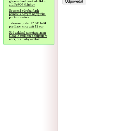
gigawatthodinové úložisko,
z LiFePO4 článkov
Spustená výroba flash
pamäte s novým najvyšším
počtom vrstiev
Telekom pridal 12 GB balík
pre Easy, chce zaň 12 eur
Súd zakázal samojazdiacim
Google taxíkom dobíjanie v
noci, rušili obyvateľov