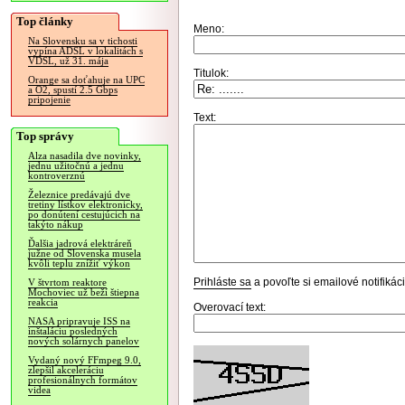
Top články
Meno:
Na Slovensku sa v tichosti
vypína ADSL v lokalitách s
VDSL, už 31. mája
Titulok:
Orange sa doťahuje na UPC
a O2, spustí 2.5 Gbps
pripojenie
Text:
Top správy
Alza nasadila dve novinky,
jednu užitočnú a jednu
kontroverznú
Železnice predávajú dve
tretiny lístkov elektronicky,
po donútení cestujúcich na
takýto nákup
Ďalšia jadrová elektráreň
južne od Slovenska musela
kvôli teplu znížiť výkon
Prihláste sa
a povoľte si emailové notifiká
V štvrtom reaktore
Mochoviec už beží štiepna
reakcia
Overovací text:
NASA pripravuje ISS na
inštaláciu posledných
nových solárnych panelov
Vydaný nový FFmpeg 9.0,
zlepšil akceleráciu
profesionálnych formátov
videa