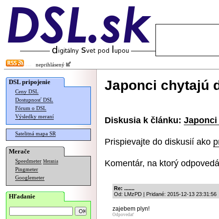
neprihlásený
Japonci chytajú d
DSL pripojenie
Ceny DSL
Dostupnosť DSL
Fórum o DSL
Výsledky meraní
Diskusia k článku:
Japonci 
Satelitná mapa SR
Prispievajte do diskusií ako
p
Merače
Komentár, na ktorý odpovedá
Speedmeter
Merania
Pingmeter
Googlemeter
Re: .......
Od: LMzPD | Pridané: 2015-12-13 23:31:56
Hľadanie
zajebem plyn!
Odpovedať