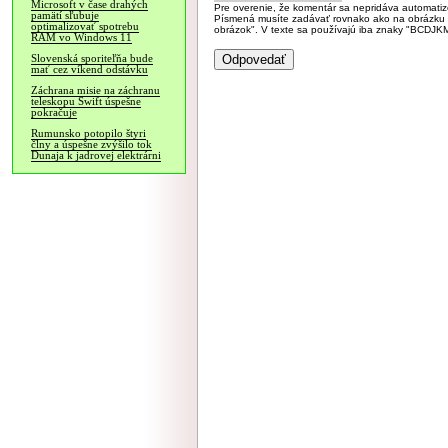
Microsoft v čase drahých
Pre overenie, že komentár sa nepridáva automatizov
pamätí sľubuje
Písmená musíte zadávať rovnako ako na obrázku veľk
optimalizovať spotrebu
obrázok". V texte sa používajú iba znaky "BC
RAM vo Windows 11
Slovenská sporiteľňa bude
mať cez víkend odstávku
Záchrana misie na záchranu
teleskopu Swift úspešne
pokračuje
Rumunsko potopilo štyri
člny a úspešne zvýšilo tok
Dunaja k jadrovej elektrárni