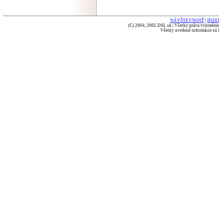
NÁVŠTEVNOSŤ
|
INZE
(C) 2004, 2005 DSL.sk | Všetky práva vyhradené
Všetky uvedené informácie sú b