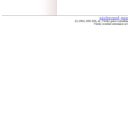
NÁVŠTEVNOSŤ
|
INZE
(C) 2004, 2005 DSL.sk | Všetky práva vyhradené
Všetky uvedené informácie sú b