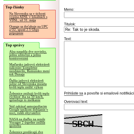
Top články
Meno:
Na Slovensku sa v tichosti
vypína ADSL v lokalitách s
VDSL, už 31. mája
Titulok:
Orange sa doťahuje na UPC
a O2, spustí 2.5 Gbps
pripojenie
Text:
Top správy
Alza nasadila dve novinky,
jednu užitočnú a jednu
kontroverznú
Maďarsko jadrovú elektráreň
nakoniec kompletne
neodstavilo, Rumunsko mení
tok Dunaja
Ďalšia jadrová elektráreň
južne od Slovenska musela
kvôli teplu znížiť výkon
Prihláste sa
a povoľte si emailové notifiká
Železnice znižujú kvôli teplu
rýchlosť iba na 50 km/h,
spôsobuje to meškanie
Overovací text:
Súd zakázal samojazdiacim
Google taxíkom dobíjanie v
noci, rušili obyvateľov
NASA na diaľku na sonde
Voyager 2 úspešne znížila
spotrebu
Železnice predávajú dve