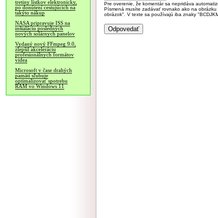
tretiny lístkov elektronicky,
Pre overenie, že komentár sa nepridáva automatizov
po donútení cestujúcich na
Písmená musíte zadávať rovnako ako na obrázku veľk
takýto nákup
obrázok". V texte sa používajú iba znaky "BC
NASA pripravuje ISS na
inštaláciu posledných
nových solárnych panelov
Vydaný nový FFmpeg 9.0,
zlepšil akceleráciu
profesionálnych formátov
videa
Microsoft v čase drahých
pamätí sľubuje
optimalizovať spotrebu
RAM vo Windows 11