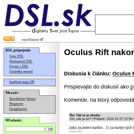
neprihlásený
Oculus Rift nakon
DSL pripojenie
Ceny DSL
Dostupnosť DSL
Fórum o DSL
Výsledky meraní
Diskusia k článku:
Oculus R
Satelitná mapa SR
Prispievajte do diskusií ako
p
Merače
Komentár, na ktorý odpovedá
Speedmeter
Merania
Pingmeter
Googlemeter
Re: Tak to je skoda.
Od: sak ja ne? | Pridané: 2016-01-07 13:55:
Hľadanie
Jako za jeden kartón... či za kartón tých
Odpovedať