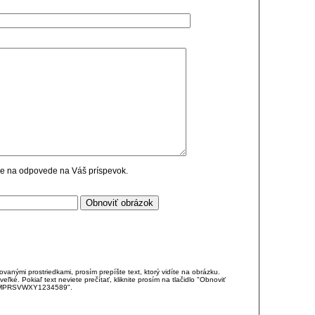
cie na odpovede na Váš príspevok.
anými prostriedkami, prosím prepíšte text, ktorý vidíte na obrázku.
é. Pokiaľ text neviete prečítať, kliknite prosím na tlačidlo "Obnoviť
DJKMPRSVWXY1234589".