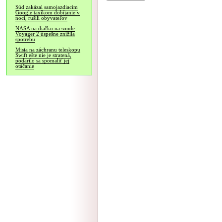
Súd zakázal samojazdiacim
Google taxíkom dobíjanie v
noci, rušili obyvateľov
NASA na diaľku na sonde
Voyager 2 úspešne znížila
spotrebu
Misia na záchranu teleskopu
Swift ešte nie je stratená,
podarilo sa spomaliť jej
otáčanie