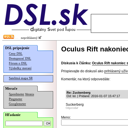
neprihlásený
Oculus Rift nakoniec
DSL pripojenie
Ceny DSL
Dostupnosť DSL
Diskusia k článku:
Oculus Rift nakoniec s
Fórum o DSL
Výsledky meraní
Prispievajte do diskusií ako
prihlásený užív
Satelitná mapa SR
Komentár, na ktorý odpovedáte:
Merače
Re: Zuckenberg
Speedmeter
Merania
Od: lol. | Pridané: 2016-01-07 15:47:17
Pingmeter
Googlemeter
Suckerberg
Odpovedať
Hľadanie
Meno: