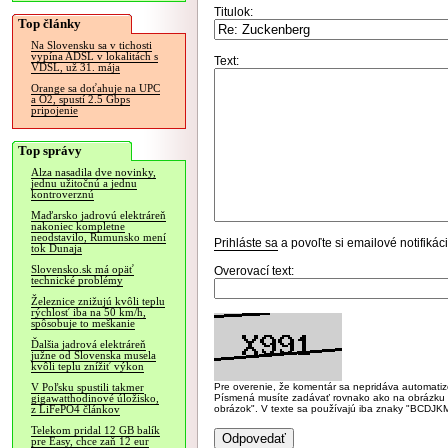
Titulok:
Top články
Na Slovensku sa v tichosti
vypína ADSL v lokalitách s
Text:
VDSL, už 31. mája
Orange sa doťahuje na UPC
a O2, spustí 2.5 Gbps
pripojenie
Top správy
Alza nasadila dve novinky,
jednu užitočnú a jednu
kontroverznú
Maďarsko jadrovú elektráreň
nakoniec kompletne
neodstavilo, Rumunsko mení
Prihláste sa
a povoľte si emailové notifiká
tok Dunaja
Slovensko.sk má opäť
Overovací text:
technické problémy
Železnice znižujú kvôli teplu
rýchlosť iba na 50 km/h,
spôsobuje to meškanie
Ďalšia jadrová elektráreň
južne od Slovenska musela
kvôli teplu znížiť výkon
Pre overenie, že komentár sa nepridáva automatizov
V Poľsku spustili takmer
Písmená musíte zadávať rovnako ako na obrázku veľk
gigawatthodinové úložisko,
obrázok". V texte sa používajú iba znaky "BC
z LiFePO4 článkov
Telekom pridal 12 GB balík
pre Easy, chce zaň 12 eur