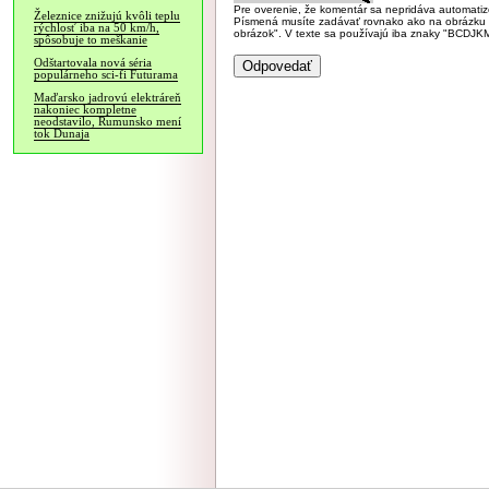
Pre overenie, že komentár sa nepridáva automatizov
Železnice znižujú kvôli teplu
Písmená musíte zadávať rovnako ako na obrázku veľk
rýchlosť iba na 50 km/h,
obrázok". V texte sa používajú iba znaky "BC
spôsobuje to meškanie
Odštartovala nová séria
populárneho sci-fi Futurama
Maďarsko jadrovú elektráreň
nakoniec kompletne
neodstavilo, Rumunsko mení
tok Dunaja