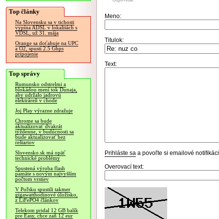
Odpovedať
Top články
Meno:
Na Slovensku sa v tichosti
vypína ADSL v lokalitách s
VDSL, už 31. mája
Titulok:
Orange sa doťahuje na UPC
a O2, spustí 2.5 Gbps
pripojenie
Text:
Top správy
Rumunsko odstrelmi a
blokádou mení tok Dunaja,
aby udržalo jadrovú
elektráreň v chode
Joj Play výrazne zdražuje
Chrome sa bude
aktualizovať dvakrát
týždenne, v budúcnosti sa
bude aktualizovať bez
reštartov
Prihláste sa
a povoľte si emailové notifiká
Slovensko.sk má opäť
technické problémy
Overovací text:
Spustená výroba flash
pamäte s novým najvyšším
počtom vrstiev
V Poľsku spustili takmer
gigawatthodinové úložisko,
z LiFePO4 článkov
Telekom pridal 12 GB balík
pre Easy, chce zaň 12 eur