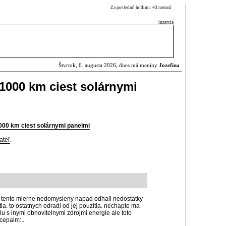
Za poslednú hodinu: 43 meraní
inzercia
Štvrtok, 6. augusta 2026, dnes má meniny
Jozefína
1000 km ciest solárnymi
000 km ciest solárnymi panelmi
ateľ
.
on tento mierne nedomysleny napad odhali nedostatky
tia. to ostatnych odradi od jej pouzitia. nechapte ma
olu s inymi obnovitelnymi zdrojmi energie ale toto
acepalm:..