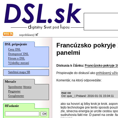
neprihlásený
Francúzsko pokryje 
DSL pripojenie
Ceny DSL
panelmi
Dostupnosť DSL
Fórum o DSL
Výsledky meraní
Diskusia k článku:
Francúzsko pokryje 1
Satelitná mapa SR
Prispievajte do diskusií ako
prihlásený užív
Komentár, na ktorý odpovedáte:
Merače
Speedmeter
Merania
Pingmeter
nuz co
Googlemeter
Od: quix_ | Pridané: 2016-01-31 15:04:11
ako sa hovori aj blby krok je krok. asp
Hľadanie
tejto technologie pre tento sposob pouzi
zle, slnecna energia je urcite cestou sp
sudruhovia fakt nie :D panel na ceste :f