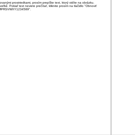
anými prostriedkami, prosím prepíšte text, ktorý vidíte na obrázku.
é. Pokiaľ text neviete prečítať, kliknite prosím na tlačidlo "Obnoviť
DJKMPRSVWXY1234589".