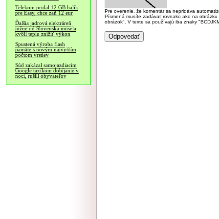
Telekom pridal 12 GB balík
Pre overenie, že komentár sa nepridáva automatizov
pre Easy, chce zaň 12 eur
Písmená musíte zadávať rovnako ako na obrázku veľk
obrázok". V texte sa používajú iba znaky "BC
Ďalšia jadrová elektráreň
južne od Slovenska musela
kvôli teplu znížiť výkon
Spustená výroba flash
pamäte s novým najvyšším
počtom vrstiev
Súd zakázal samojazdiacim
Google taxíkom dobíjanie v
noci, rušili obyvateľov