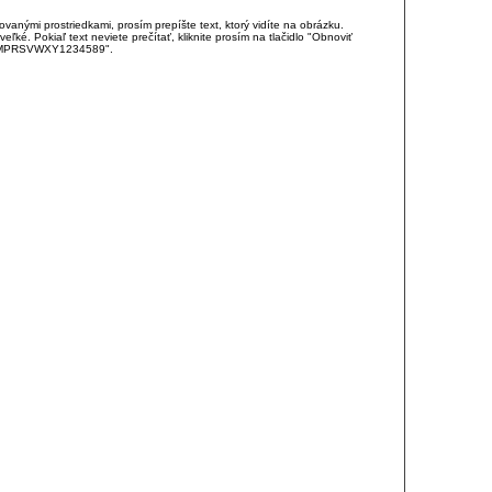
anými prostriedkami, prosím prepíšte text, ktorý vidíte na obrázku.
é. Pokiaľ text neviete prečítať, kliknite prosím na tlačidlo "Obnoviť
DJKMPRSVWXY1234589".