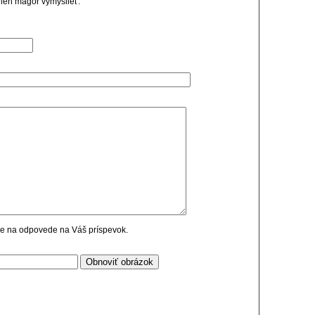
 len magor vymyslieť.
cie na odpovede na Váš príspevok.