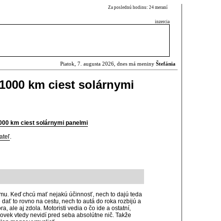
Za poslednú hodinu: 24 meraní
inzercia
Piatok, 7. augusta 2026, dnes má meniny
Štefánia
1000 km ciest solárnymi
000 km ciest solárnymi panelmi
ateľ
.
mu. Keď chcú mať nejakú účinnosť, nech to dajú teda
 dať to rovno na cestu, nech to autá do roka rozbijú a
, ale aj zdola. Motoristi vedia o čo ide a ostatní,
lovek vtedy nevidí pred seba absolútne nič. Takže