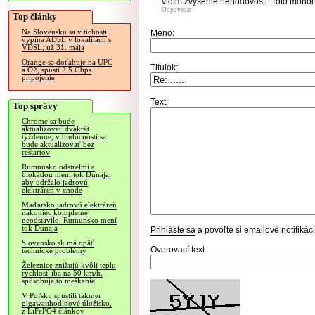
vidím zvýšenie nehodovosti. Toto mohol
Odpovedať
Top články
Na Slovensku sa v tichosti
Meno:
vypína ADSL v lokalitách s
VDSL, už 31. mája
Orange sa doťahuje na UPC
Titulok:
a O2, spustí 2.5 Gbps
pripojenie
Text:
Top správy
Chrome sa bude
aktualizovať dvakrát
týždenne, v budúcnosti sa
bude aktualizovať bez
reštartov
Rumunsko odstrelmi a
blokádou mení tok Dunaja,
aby udržalo jadrovú
elektráreň v chode
Maďarsko jadrovú elektráreň
nakoniec kompletne
neodstavilo, Rumunsko mení
tok Dunaja
Prihláste sa
a povoľte si emailové notifiká
Slovensko.sk má opäť
Overovací text:
technické problémy
Železnice znižujú kvôli teplu
rýchlosť iba na 50 km/h,
spôsobuje to meškanie
V Poľsku spustili takmer
gigawatthodinové úložisko,
z LiFePO4 článkov