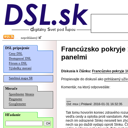
neprihlásený
Francúzsko pokryje 
DSL pripojenie
Ceny DSL
panelmi
Dostupnosť DSL
Fórum o DSL
Výsledky meraní
Diskusia k článku:
Francúzsko pokryje 1
Satelitná mapa SR
Prispievajte do diskusií ako
prihlásený užív
Komentár, na ktorý odpovedáte:
Merače
Speedmeter
Merania
Pingmeter
.....
Googlemeter
Od: msx | Pridané: 2016-01-31 16:32:35
Tak tomu hovorím koniec zdravého rozu
Hľadanie
vedľa cesty a oplotia proti vandalom. Ale
nech im odrazené Slnko nesvietl len zhora
nech sa po daždi vydajú oproti Slnku. Č