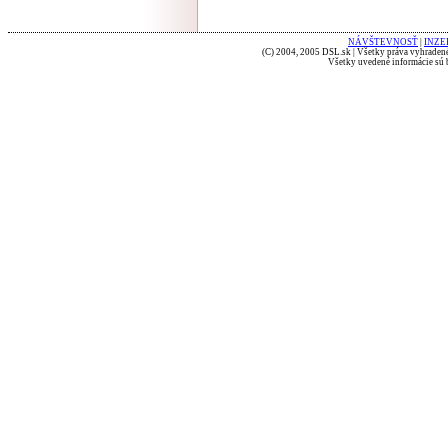
NÁVŠTEVNOSŤ
|
INZE
(C) 2004, 2005 DSL.sk | Všetky práva vyhradené
Všetky uvedené informácie sú b