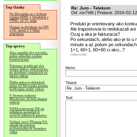
Top články
Re: Juro - Telekom
Od: nin7ti8t | Pridané: 2016-02-1
Na Slovensku sa v tichosti
vypína ADSL v lokalitách s
VDSL, už 31. mája
Produkt je orientovany ako konku
Orange sa doťahuje na UPC
Ale traposkovia to nedokazali ani
a O2, spustí 2.5 Gbps
Ozaj a aka je fakturacia?
pripojenie
Po sekundach, alebo ako je to u 
minute a az potom po sekundach
Top správy
1+1, 60+1, 60+60 ci ako...?
Alza nasadila dve novinky,
Odpovedať
jednu užitočnú a jednu
kontroverznú
Železnice predávajú dve
Meno:
tretiny lístkov elektronicky,
po donútení cestujúcich na
takýto nákup
Ďalšia jadrová elektráreň
Titulok:
južne od Slovenska musela
kvôli teplu znížiť výkon
V štvrtom reaktore
Text:
Mochoviec už beží štiepna
reakcia
NASA pripravuje ISS na
inštaláciu posledných
nových solárnych panelov
Vydaný nový FFmpeg 9.0,
zlepšil akceleráciu
profesionálnych formátov
videa