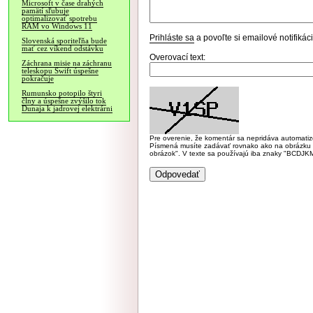
Microsoft v čase drahých
pamätí sľubuje
optimalizovať spotrebu
RAM vo Windows 11
Prihláste sa
a povoľte si emailové notifiká
Slovenská sporiteľňa bude
mať cez víkend odstávku
Overovací text:
Záchrana misie na záchranu
teleskopu Swift úspešne
pokračuje
Rumunsko potopilo štyri
člny a úspešne zvýšilo tok
Dunaja k jadrovej elektrárni
Pre overenie, že komentár sa nepridáva automatizov
Písmená musíte zadávať rovnako ako na obrázku veľk
obrázok". V texte sa používajú iba znaky "BC