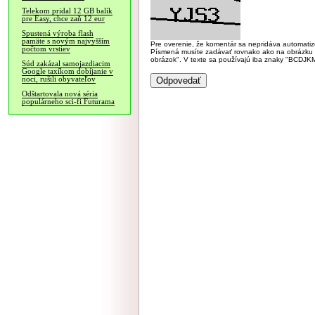
Telekom pridal 12 GB balík
pre Easy, chce zaň 12 eur
Spustená výroba flash
pamäte s novým najvyšším
Pre overenie, že komentár sa nepridáva automatizov
počtom vrstiev
Písmená musíte zadávať rovnako ako na obrázku veľk
obrázok". V texte sa používajú iba znaky "BC
Súd zakázal samojazdiacim
Google taxíkom dobíjanie v
noci, rušili obyvateľov
Odštartovala nová séria
populárneho sci-fi Futurama