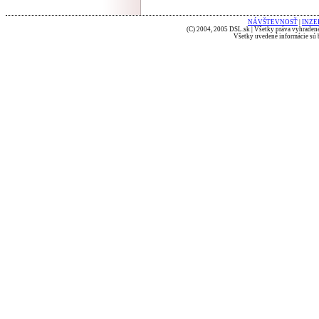
NÁVŠTEVNOSŤ
|
INZE
(C) 2004, 2005 DSL.sk | Všetky práva vyhradené
Všetky uvedené informácie sú b