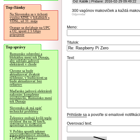
Od: Káblik | Pridané: 2016-02-29 09:49:22
Top články
300 vagónov makovičiek a každá makovič
Na Slovensku sa v tichosti
Odpovedať
vypína ADSL v lokalitách s
VDSL, už 31. mája
Meno:
Orange sa doťahuje na UPC
a O2, spustí 2.5 Gbps
pripojenie
Titulok:
Top správy
Rumunsko odstrelmi a
blokádou mení tok Dunaja,
Text:
aby udržalo jadrovú
elektráreň v chode
Chrome sa bude
aktualizovať dvakrát
týždenne, v budúcnosti sa
bude aktualizovať bez
reštartov
Maďarsko jadrovú elektráreň
nakoniec kompletne
neodstavilo, Rumunsko mení
tok Dunaja
Slovensko.sk má opäť
technické problémy
Prihláste sa
a povoľte si emailové notifiká
Železnice znižujú kvôli teplu
rýchlosť iba na 50 km/h,
Overovací text:
spôsobuje to meškanie
V Poľsku spustili takmer
gigawatthodinové úložisko,
z LiFePO4 článkov