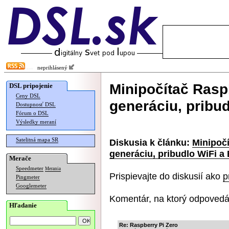
neprihlásený
Minipočítač Rasp
DSL pripojenie
Ceny DSL
generáciu, pribud
Dostupnosť DSL
Fórum o DSL
Výsledky meraní
Satelitná mapa SR
Diskusia k článku:
Minipočí
generáciu, pribudlo WiFi a
Merače
Speedmeter
Merania
Prispievajte do diskusií ako
p
Pingmeter
Googlemeter
Komentár, na ktorý odpovedá
Hľadanie
Re: Raspberry Pi Zero