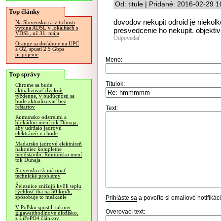
Od: titule | Pridané: 2016-02-29 
Top články
dovodov nekupit odroid je niekolk
Na Slovensku sa v tichosti
vypína ADSL v lokalitách s
presvedcenie ho nekupit. objekti
VDSL, už 31. mája
Odpovedať
Orange sa doťahuje na UPC
a O2, spustí 2.5 Gbps
pripojenie
Meno:
Top správy
Titulok:
Chrome sa bude
aktualizovať dvakrát
týždenne, v budúcnosti sa
bude aktualizovať bez
reštartov
Text:
Rumunsko odstrelmi a
blokádou mení tok Dunaja,
aby udržalo jadrovú
elektráreň v chode
Maďarsko jadrovú elektráreň
nakoniec kompletne
neodstavilo, Rumunsko mení
tok Dunaja
Slovensko.sk má opäť
technické problémy
Železnice znižujú kvôli teplu
rýchlosť iba na 50 km/h,
spôsobuje to meškanie
Prihláste sa
a povoľte si emailové notifiká
V Poľsku spustili takmer
Overovací text:
gigawatthodinové úložisko,
z LiFePO4 článkov