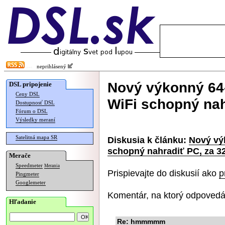
neprihlásený
Nový výkonný 64-
DSL pripojenie
Ceny DSL
WiFi schopný nah
Dostupnosť DSL
Fórum o DSL
Výsledky meraní
Satelitná mapa SR
Diskusia k článku:
Nový vý
schopný nahradiť PC, za 32
Merače
Speedmeter
Merania
Prispievajte do diskusií ako
p
Pingmeter
Googlemeter
Komentár, na ktorý odpovedá
Hľadanie
Re: hmmmmm