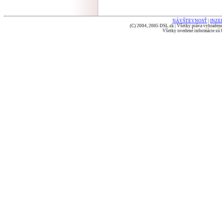
NÁVŠTEVNOSŤ
|
INZE
(C) 2004, 2005 DSL.sk | Všetky práva vyhradené
Všetky uvedené informácie sú b