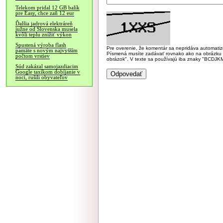
Telekom pridal 12 GB balík
pre Easy, chce zaň 12 eur
Ďalšia jadrová elektráreň
južne od Slovenska musela
kvôli teplu znížiť výkon
Spustená výroba flash
Pre overenie, že komentár sa nepridáva automatizov
pamäte s novým najvyšším
Písmená musíte zadávať rovnako ako na obrázku veľk
počtom vrstiev
obrázok". V texte sa používajú iba znaky "BC
Súd zakázal samojazdiacim
Google taxíkom dobíjanie v
noci, rušili obyvateľov