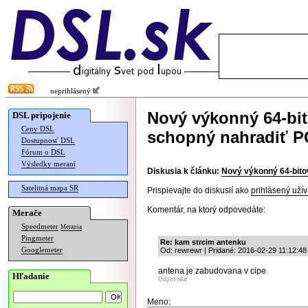
neprihlásený
Nový výkonný 64-bit
DSL pripojenie
Ceny DSL
schopný nahradiť PC
Dostupnosť DSL
Fórum o DSL
Výsledky meraní
Diskusia k článku:
Nový výkonný 64-bitov
Satelitná mapa SR
Prispievajte do diskusií ako
prihlásený užív
Komentár, na ktorý odpovedáte:
Merače
Speedmeter
Merania
Pingmeter
Re: kam strcim antenku
Googlemeter
Od: rewrewr | Pridané: 2016-02-29 11:12:48
antena je zabudovana v cipe
Hľadanie
Odpovedať
Meno: