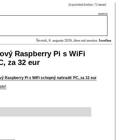
Za poslednú hodinu: 72 meraní
inzercia
Štvrtok, 6. augusta 2026, dnes má meniny
Jozefína
ový Raspberry Pi s WiFi
, za 32 eur
ý Raspberry Pi s WiFi schopný nahradiť PC, za 32 eur
ateľ
.