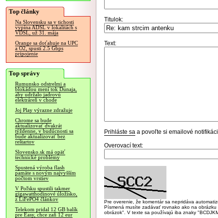
Top články
Titulok:
Na Slovensku sa v tichosti
vypína ADSL v lokalitách s
VDSL, už 31. mája
Text:
Orange sa doťahuje na UPC
a O2, spustí 2.5 Gbps
pripojenie
Top správy
Rumunsko odstrelmi a
blokádou mení tok Dunaja,
aby udržalo jadrovú
elektráreň v chode
Joj Play výrazne zdražuje
Chrome sa bude
aktualizovať dvakrát
týždenne, v budúcnosti sa
Prihláste sa
a povoľte si emailové notifiká
bude aktualizovať bez
reštartov
Overovací text:
Slovensko.sk má opäť
technické problémy
Spustená výroba flash
pamäte s novým najvyšším
počtom vrstiev
V Poľsku spustili takmer
gigawatthodinové úložisko,
z LiFePO4 článkov
Pre overenie, že komentár sa nepridáva automatizov
Písmená musíte zadávať rovnako ako na obrázku veľk
Telekom pridal 12 GB balík
obrázok". V texte sa používajú iba znaky "BC
pre Easy, chce zaň 12 eur