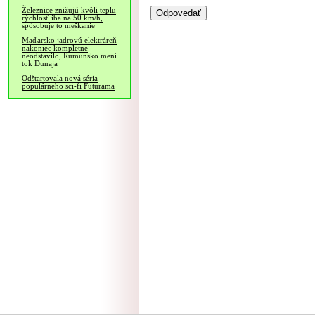
Železnice znižujú kvôli teplu
rýchlosť iba na 50 km/h,
spôsobuje to meškanie
Maďarsko jadrovú elektráreň
nakoniec kompletne
neodstavilo, Rumunsko mení
tok Dunaja
Odštartovala nová séria
populárneho sci-fi Futurama