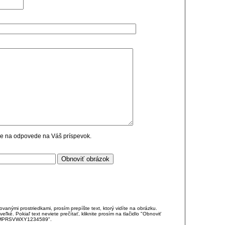
cie na odpovede na Váš príspevok.
anými prostriedkami, prosím prepíšte text, ktorý vidíte na obrázku.
é. Pokiaľ text neviete prečítať, kliknite prosím na tlačidlo "Obnoviť
DJKMPRSVWXY1234589".