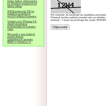
tretiny lístkov elektronicky,
po donútení cestujúcich na
takýto nákup
NASA pripravuje ISS na
inštaláciu posledných
Pre overenie, že komentár sa nepridáva automatizov
nových solárnych panelov
Písmená musíte zadávať rovnako ako na obrázku veľk
obrázok". V texte sa používajú iba znaky "BC
Vydaný nový FFmpeg 9.0,
zlepšil akceleráciu
profesionálnych formátov
videa
Microsoft v čase drahých
pamätí sľubuje
optimalizovať spotrebu
RAM vo Windows 11