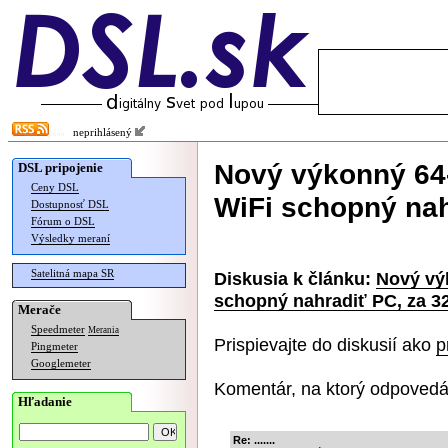
neprihlásený
Nový výkonný 64-
DSL pripojenie
Ceny DSL
WiFi schopný nah
Dostupnosť DSL
Fórum o DSL
Výsledky meraní
Satelitná mapa SR
Diskusia k článku:
Nový vý
schopný nahradiť PC, za 32
Merače
Speedmeter
Merania
Prispievajte do diskusií ako
p
Pingmeter
Googlemeter
Komentár, na ktorý odpovedá
Hľadanie
Re: .......