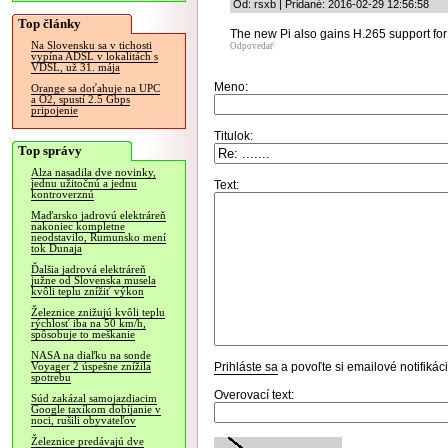
Od: rsxb | Pridané: 2016-02-29 12:56:58
Top články
The new Pi also gains H.265 support for t
Na Slovensku sa v tichosti
Odpovedať
vypína ADSL v lokalitách s
VDSL, už 31. mája
Meno:
Orange sa doťahuje na UPC
a O2, spustí 2.5 Gbps
pripojenie
Titulok:
Top správy
Alza nasadila dve novinky,
jednu užitočnú a jednu
Text:
kontroverznú
Maďarsko jadrovú elektráreň
nakoniec kompletne
neodstavilo, Rumunsko mení
tok Dunaja
Ďalšia jadrová elektráreň
južne od Slovenska musela
kvôli teplu znížiť výkon
Železnice znižujú kvôli teplu
rýchlosť iba na 50 km/h,
spôsobuje to meškanie
NASA na diaľku na sonde
Prihláste sa
a povoľte si emailové notifiká
Voyager 2 úspešne znížila
spotrebu
Overovací text:
Súd zakázal samojazdiacim
Google taxíkom dobíjanie v
noci, rušili obyvateľov
Železnice predávajú dve