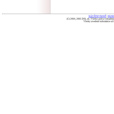
NÁVŠTEVNOSŤ
|
INZE
(C) 2004, 2005 DSL.sk | Všetky práva vyhradené
Všetky uvedené informácie sú b