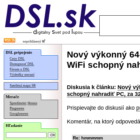
neprihlásený
Nový výkonný 64-
DSL pripojenie
Ceny DSL
WiFi schopný nah
Dostupnosť DSL
Fórum o DSL
Výsledky meraní
Satelitná mapa SR
Diskusia k článku:
Nový vý
schopný nahradiť PC, za 32
Merače
Speedmeter
Merania
Prispievajte do diskusií ako
p
Pingmeter
Googlemeter
Komentár, na ktorý odpovedá
Hľadanie
Re: hmmmmm