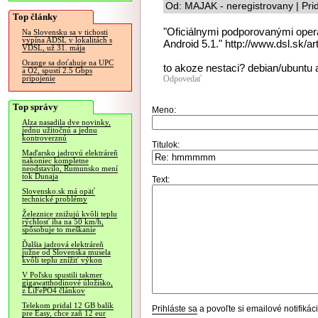
Od: MAJAK - neregistrovany | Pr
Top články
"Oficiálnymi podporovanými ope
Na Slovensku sa v tichosti
vypína ADSL v lokalitách s
Android 5.1." http://www.dsl.sk/ar
VDSL, už 31. mája
Orange sa doťahuje na UPC
to akoze nestaci? debian/ubuntu a
a O2, spustí 2.5 Gbps
Odpovedať
pripojenie
Top správy
Meno:
Alza nasadila dve novinky,
jednu užitočnú a jednu
kontroverznú
Titulok:
Maďarsko jadrovú elektráreň
nakoniec kompletne
neodstavilo, Rumunsko mení
tok Dunaja
Text:
Slovensko.sk má opäť
technické problémy
Železnice znižujú kvôli teplu
rýchlosť iba na 50 km/h,
spôsobuje to meškanie
Ďalšia jadrová elektráreň
južne od Slovenska musela
kvôli teplu znížiť výkon
V Poľsku spustili takmer
gigawatthodinové úložisko,
z LiFePO4 článkov
Telekom pridal 12 GB balík
Prihláste sa
a povoľte si emailové notifiká
pre Easy, chce zaň 12 eur