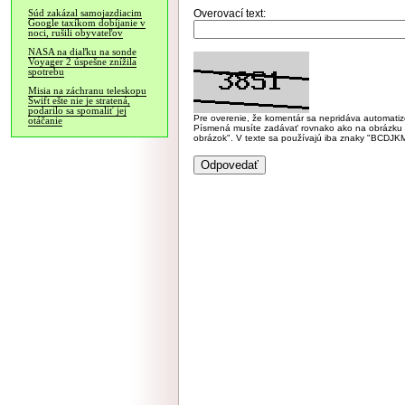
Overovací text:
Súd zakázal samojazdiacim
Google taxíkom dobíjanie v
noci, rušili obyvateľov
NASA na diaľku na sonde
Voyager 2 úspešne znížila
spotrebu
Misia na záchranu teleskopu
Swift ešte nie je stratená,
podarilo sa spomaliť jej
Pre overenie, že komentár sa nepridáva automatizov
otáčanie
Písmená musíte zadávať rovnako ako na obrázku veľk
obrázok". V texte sa používajú iba znaky "BC