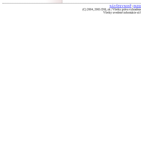
NÁVŠTEVNOSŤ
|
INZE
(C) 2004, 2005 DSL.sk | Všetky práva vyhradené
Všetky uvedené informácie sú b