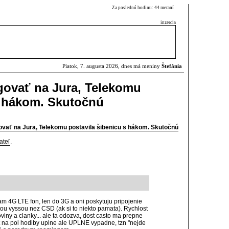
Za poslednú hodinu: 44 meraní
inzercia
Piatok, 7. augusta 2026, dnes má meniny
Štefánia
agovať na Jura, Telekomu
s hákom. Skutočnú
ovať na Jura, Telekomu postavila šibenicu s hákom. Skutočnú
ateľ
.
am 4G LTE fon, len do 3G a oni poskytuju pripojenie
stou vyssou nez CSD (ak si to niekto pamata). Rychlost
toviny a clanky... ale ta odozva, dost casto ma prepne
net na pol hodiby uplne ale UPLNE vypadne, tzn "nejde