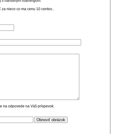
a aj s narodnym roamingom.
 za nieco co ma cenu 10 centov...
cie na odpovede na Váš príspevok.