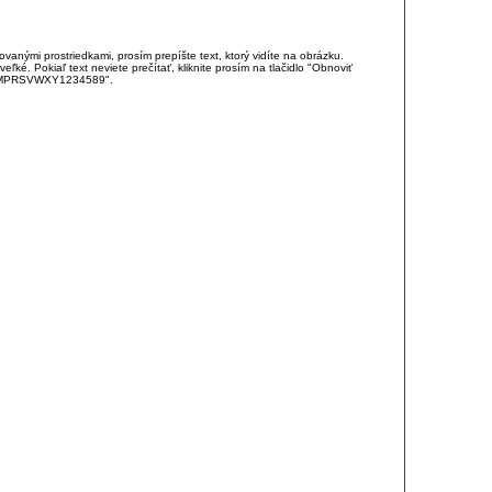
anými prostriedkami, prosím prepíšte text, ktorý vidíte na obrázku.
é. Pokiaľ text neviete prečítať, kliknite prosím na tlačidlo "Obnoviť
DJKMPRSVWXY1234589".