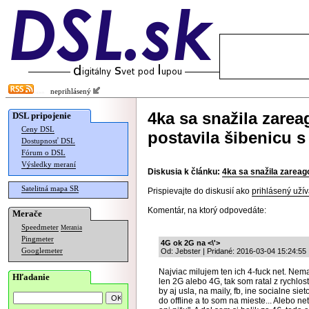
neprihlásený
4ka sa snažila zare
DSL pripojenie
Ceny DSL
postavila šibenicu 
Dostupnosť DSL
Fórum o DSL
Výsledky meraní
Diskusia k článku:
4ka sa snažila zareag
Satelitná mapa SR
Prispievajte do diskusií ako
prihlásený užív
Komentár, na ktorý odpovedáte:
Merače
Speedmeter
Merania
Pingmeter
4G ok 2G na <\'>
Googlemeter
Od: Jebster | Pridané: 2016-03-04 15:24:55
Najviac milujem ten ich 4-fuck net. Nem
Hľadanie
len 2G alebo 4G, tak som ratal z rychlo
by aj usla, na maily, fb, ine socialne sie
do offline a to som na mieste... Alebo 