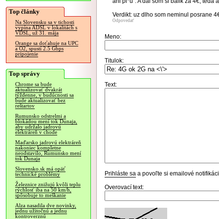
ani pi*u". A dal som si balik za 4€, ted
Top články
Verdikt: uz dlho som neminul posrane 4€
Odpovedať
Na Slovensku sa v tichosti
vypína ADSL v lokalitách s
VDSL, už 31. mája
Meno:
Orange sa doťahuje na UPC
a O2, spustí 2.5 Gbps
pripojenie
Titulok:
Top správy
Text:
Chrome sa bude
aktualizovať dvakrát
týždenne, v budúcnosti sa
bude aktualizovať bez
reštartov
Rumunsko odstrelmi a
blokádou mení tok Dunaja,
aby udržalo jadrovú
elektráreň v chode
Maďarsko jadrovú elektráreň
nakoniec kompletne
neodstavilo, Rumunsko mení
tok Dunaja
Slovensko.sk má opäť
Prihláste sa
a povoľte si emailové notifiká
technické problémy
Železnice znižujú kvôli teplu
Overovací text:
rýchlosť iba na 50 km/h,
spôsobuje to meškanie
Alza nasadila dve novinky,
jednu užitočnú a jednu
kontroverznú