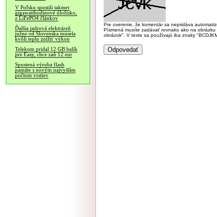
V Poľsku spustili takmer
gigawatthodinové úložisko,
z LiFePO4 článkov
Pre overenie, že komentár sa nepridáva automatizov
Ďalšia jadrová elektráreň
Písmená musíte zadávať rovnako ako na obrázku veľk
južne od Slovenska musela
obrázok". V texte sa používajú iba znaky "BC
kvôli teplu znížiť výkon
Telekom pridal 12 GB balík
pre Easy, chce zaň 12 eur
Spustená výroba flash
pamäte s novým najvyšším
počtom vrstiev