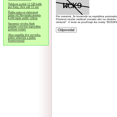
Telekom pridal 12 GB balík
pre Easy, chce zaň 12 eur
Ďalšia jadrová elektráreň
južne od Slovenska musela
Pre overenie, že komentár sa nepridáva automatizov
kvôli teplu znížiť výkon
Písmená musíte zadávať rovnako ako na obrázku veľk
obrázok". V texte sa používajú iba znaky "BC
Spustená výroba flash
pamäte s novým najvyšším
počtom vrstiev
Alza nasadila dve novinky,
jednu užitočnú a jednu
kontroverznú