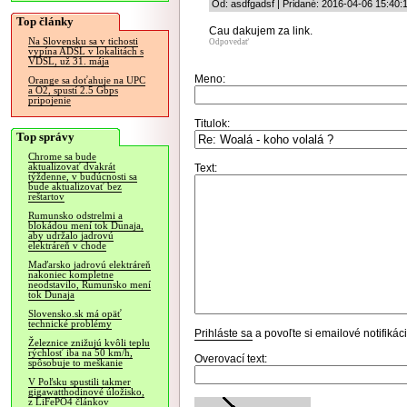
Od: asdfgadsf | Pridané: 2016-04-06 15:40:
Top články
Cau dakujem za link.
Na Slovensku sa v tichosti
Odpovedať
vypína ADSL v lokalitách s
VDSL, už 31. mája
Meno:
Orange sa doťahuje na UPC
a O2, spustí 2.5 Gbps
pripojenie
Titulok:
Top správy
Chrome sa bude
aktualizovať dvakrát
Text:
týždenne, v budúcnosti sa
bude aktualizovať bez
reštartov
Rumunsko odstrelmi a
blokádou mení tok Dunaja,
aby udržalo jadrovú
elektráreň v chode
Maďarsko jadrovú elektráreň
nakoniec kompletne
neodstavilo, Rumunsko mení
tok Dunaja
Slovensko.sk má opäť
technické problémy
Prihláste sa
a povoľte si emailové notifiká
Železnice znižujú kvôli teplu
rýchlosť iba na 50 km/h,
Overovací text:
spôsobuje to meškanie
V Poľsku spustili takmer
gigawatthodinové úložisko,
z LiFePO4 článkov