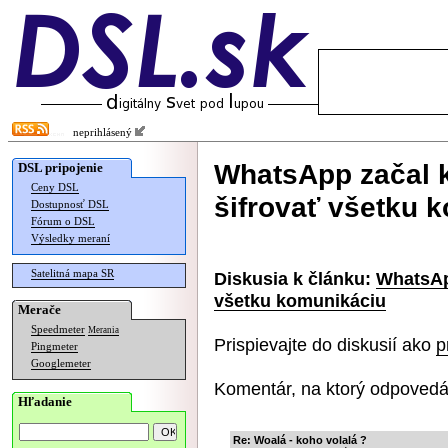
neprihlásený
WhatsApp začal 
DSL pripojenie
Ceny DSL
šifrovať všetku 
Dostupnosť DSL
Fórum o DSL
Výsledky meraní
Satelitná mapa SR
Diskusia k článku:
WhatsAp
všetku komunikáciu
Merače
Speedmeter
Merania
Prispievajte do diskusií ako
p
Pingmeter
Googlemeter
Komentár, na ktorý odpovedá
Hľadanie
Re: Woalá - koho volalá ?