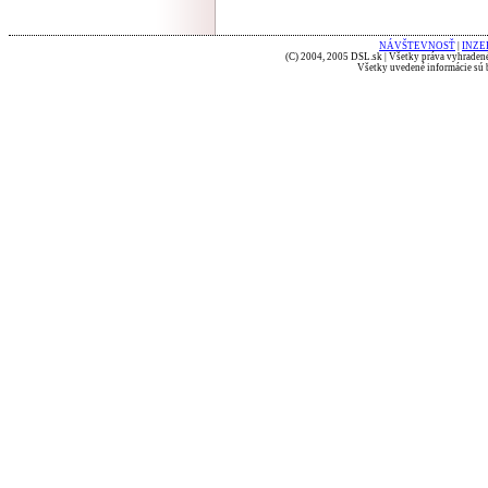
NÁVŠTEVNOSŤ
|
INZE
(C) 2004, 2005 DSL.sk | Všetky práva vyhradené
Všetky uvedené informácie sú b