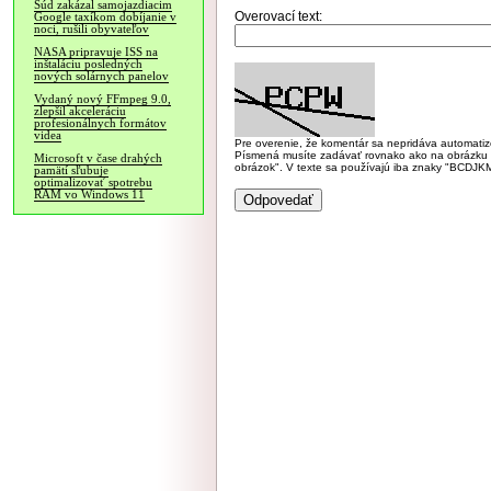
Súd zakázal samojazdiacim
Overovací text:
Google taxíkom dobíjanie v
noci, rušili obyvateľov
NASA pripravuje ISS na
inštaláciu posledných
nových solárnych panelov
Vydaný nový FFmpeg 9.0,
zlepšil akceleráciu
profesionálnych formátov
videa
Pre overenie, že komentár sa nepridáva automatizov
Písmená musíte zadávať rovnako ako na obrázku veľk
Microsoft v čase drahých
obrázok". V texte sa používajú iba znaky "BC
pamätí sľubuje
optimalizovať spotrebu
RAM vo Windows 11