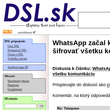
neprihlásený
WhatsApp začal 
DSL pripojenie
Ceny DSL
šifrovať všetku 
Dostupnosť DSL
Fórum o DSL
Výsledky meraní
Satelitná mapa SR
Diskusia k článku:
WhatsAp
všetku komunikáciu
Merače
Speedmeter
Merania
Prispievajte do diskusií ako
p
Pingmeter
Googlemeter
Komentár, na ktorý odpovedá
Hľadanie
Re: Telegram