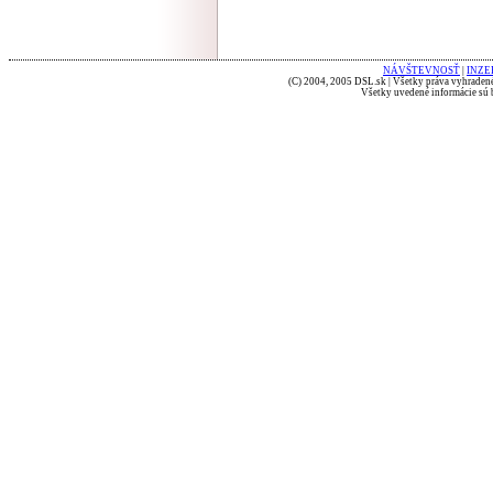
NÁVŠTEVNOSŤ
|
INZE
(C) 2004, 2005 DSL.sk | Všetky práva vyhradené
Všetky uvedené informácie sú b