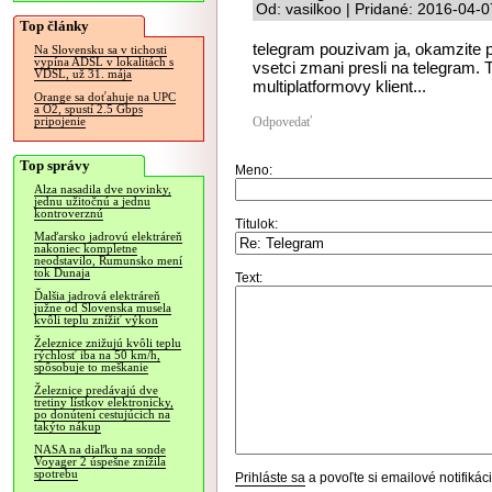
Od: vasilkoo | Pridané: 2016-04-
Top články
telegram pouzivam ja, okamzite 
Na Slovensku sa v tichosti
vypína ADSL v lokalitách s
vsetci zmani presli na telegram.
VDSL, už 31. mája
multiplatformovy klient...
Orange sa doťahuje na UPC
a O2, spustí 2.5 Gbps
Odpovedať
pripojenie
Top správy
Meno:
Alza nasadila dve novinky,
jednu užitočnú a jednu
kontroverznú
Titulok:
Maďarsko jadrovú elektráreň
nakoniec kompletne
neodstavilo, Rumunsko mení
tok Dunaja
Text:
Ďalšia jadrová elektráreň
južne od Slovenska musela
kvôli teplu znížiť výkon
Železnice znižujú kvôli teplu
rýchlosť iba na 50 km/h,
spôsobuje to meškanie
Železnice predávajú dve
tretiny lístkov elektronicky,
po donútení cestujúcich na
takýto nákup
NASA na diaľku na sonde
Voyager 2 úspešne znížila
spotrebu
Prihláste sa
a povoľte si emailové notifiká