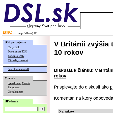
neprihlásený
V Británii zvýšia 
DSL pripojenie
Ceny DSL
10 rokov
Dostupnosť DSL
Fórum o DSL
Výsledky meraní
Satelitná mapa SR
Diskusia k článku:
V Britán
rokov
Merače
Speedmeter
Merania
Prispievajte do diskusií ako
p
Pingmeter
Googlemeter
Komentár, na ktorý odpovedá
Hľadanie
5 znakov