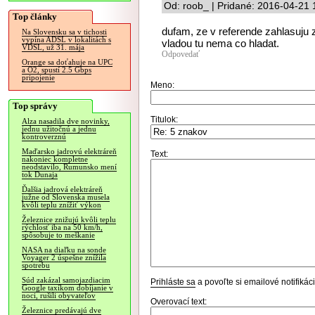
Od: roob_ | Pridané: 2016-04-21 
Top články
dufam, ze v referende zahlasuju 
Na Slovensku sa v tichosti
vypína ADSL v lokalitách s
vladou tu nema co hladat.
VDSL, už 31. mája
Odpovedať
Orange sa doťahuje na UPC
a O2, spustí 2.5 Gbps
pripojenie
Meno:
Top správy
Titulok:
Alza nasadila dve novinky,
jednu užitočnú a jednu
kontroverznú
Maďarsko jadrovú elektráreň
Text:
nakoniec kompletne
neodstavilo, Rumunsko mení
tok Dunaja
Ďalšia jadrová elektráreň
južne od Slovenska musela
kvôli teplu znížiť výkon
Železnice znižujú kvôli teplu
rýchlosť iba na 50 km/h,
spôsobuje to meškanie
NASA na diaľku na sonde
Voyager 2 úspešne znížila
spotrebu
Súd zakázal samojazdiacim
Prihláste sa
a povoľte si emailové notifiká
Google taxíkom dobíjanie v
noci, rušili obyvateľov
Overovací text:
Železnice predávajú dve