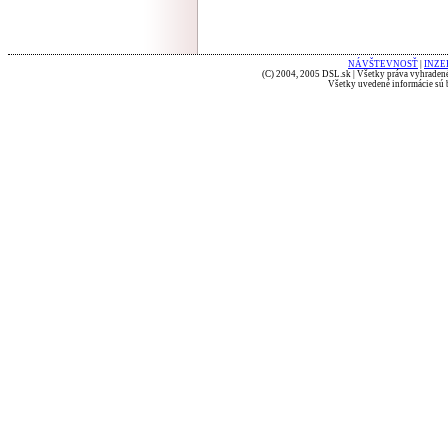
NÁVŠTEVNOSŤ
|
INZE
(C) 2004, 2005 DSL.sk | Všetky práva vyhradené
Všetky uvedené informácie sú b