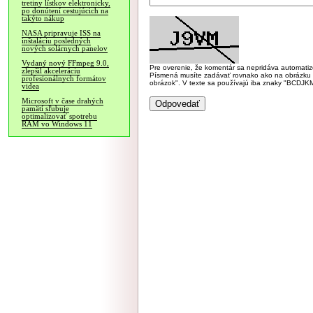
tretiny lístkov elektronicky,
po donútení cestujúcich na
takýto nákup
NASA pripravuje ISS na
inštaláciu posledných
nových solárnych panelov
Vydaný nový FFmpeg 9.0,
Pre overenie, že komentár sa nepridáva automatizov
zlepšil akceleráciu
Písmená musíte zadávať rovnako ako na obrázku veľk
profesionálnych formátov
obrázok". V texte sa používajú iba znaky "BC
videa
Microsoft v čase drahých
pamätí sľubuje
optimalizovať spotrebu
RAM vo Windows 11