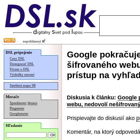
neprihlásený
Google pokračuje
DSL pripojenie
Ceny DSL
šifrovaného webu
Dostupnosť DSL
Fórum o DSL
prístup na vyhľa
Výsledky meraní
Satelitná mapa SR
Diskusia k článku:
Google 
Merače
webu, nedovolí nešifrovaný
Speedmeter
Merania
Pingmeter
Googlemeter
Prispievajte do diskusií ako
p
Hľadanie
Komentár, na ktorý odpovedá