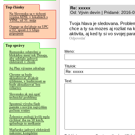
Top články
Re: xxxxx
Od: Vývin devín | Pridané: 2016-
Na Slovensku sa v tichosti
vypína ADSL v lokalitách s
VDSL, už 31. mája
Tvoja hlava je sledovana. Problem
Orange sa doťahuje na UPC
chce a ty sa mozes aj rozliat na
a O2, spustí 2.5 Gbps
aktivita, aj ked ty si vo svojej pa
pripojenie
Odpovedať
Top správy
Meno:
Rumunsko odstrelmi a
blokádou mení tok Dunaja,
aby udržalo jadrovú
elektráreň v chode
Titulok:
Joj Play výrazne zdražuje
Chrome sa bude
aktualizovať dvakrát
Text:
týždenne, v budúcnosti sa
bude aktualizovať bez
reštartov
Slovensko.sk má opäť
technické problémy
Spustená výroba flash
pamäte s novým najvyšším
počtom vrstiev
Železnice znižujú kvôli teplu
rýchlosť iba na 50 km/h,
spôsobuje to meškanie
Maďarsko jadrovú elektráreň
nakoniec kompletne