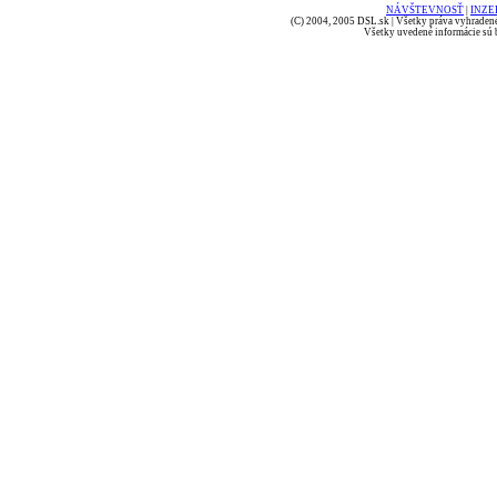
NÁVŠTEVNOSŤ
|
INZE
(C) 2004, 2005 DSL.sk | Všetky práva vyhradené
Všetky uvedené informácie sú b