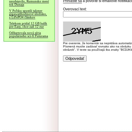
Prihláste sa
a povoľte si emailové notifiká
neodstavilo, Rumunsko mení
tok Dunaja
Overovací text:
V Poľsku spustili takmer
gigawatthodinové úložisko,
z LiFePO4 článkov
Telekom pridal 12 GB balík
pre Easy, chce zaň 12 eur
Odštartovala nová séria
populárneho sci-fi Futurama
Pre overenie, že komentár sa nepridáva automatizov
Písmená musíte zadávať rovnako ako na obrázku veľk
obrázok". V texte sa používajú iba znaky "BC