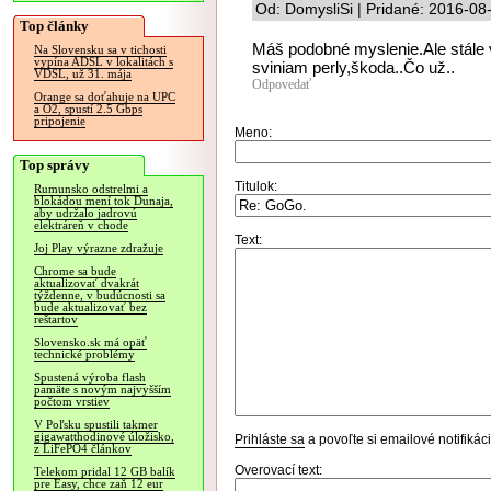
Od: DomysliSi | Pridané: 2016-08
Top články
Máš podobné myslenie.Ale stále 
Na Slovensku sa v tichosti
vypína ADSL v lokalitách s
sviniam perly,škoda..Čo už..
VDSL, už 31. mája
Odpovedať
Orange sa doťahuje na UPC
a O2, spustí 2.5 Gbps
pripojenie
Meno:
Top správy
Titulok:
Rumunsko odstrelmi a
blokádou mení tok Dunaja,
aby udržalo jadrovú
elektráreň v chode
Text:
Joj Play výrazne zdražuje
Chrome sa bude
aktualizovať dvakrát
týždenne, v budúcnosti sa
bude aktualizovať bez
reštartov
Slovensko.sk má opäť
technické problémy
Spustená výroba flash
pamäte s novým najvyšším
počtom vrstiev
V Poľsku spustili takmer
gigawatthodinové úložisko,
Prihláste sa
a povoľte si emailové notifiká
z LiFePO4 článkov
Overovací text:
Telekom pridal 12 GB balík
pre Easy, chce zaň 12 eur