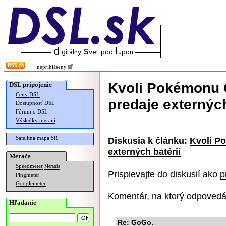
neprihlásený
Kvoli Pokémonu G
DSL pripojenie
Ceny DSL
predaje externých
Dostupnosť DSL
Fórum o DSL
Výsledky meraní
Satelitná mapa SR
Diskusia k článku:
Kvoli P
externých batérií
Merače
Speedmeter
Merania
Prispievajte do diskusií ako
p
Pingmeter
Googlemeter
Komentár, na ktorý odpovedá
Hľadanie
Re: GoGo.