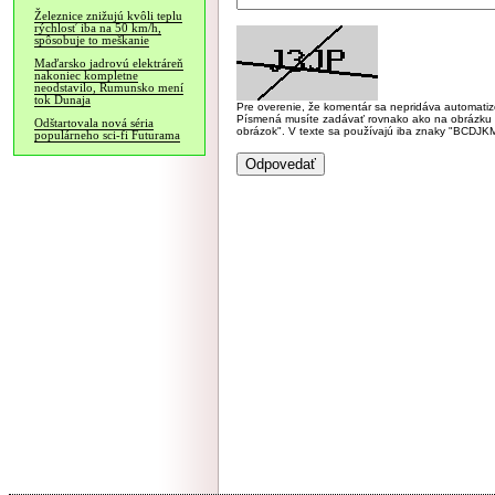
Železnice znižujú kvôli teplu
rýchlosť iba na 50 km/h,
spôsobuje to meškanie
Maďarsko jadrovú elektráreň
nakoniec kompletne
neodstavilo, Rumunsko mení
tok Dunaja
Pre overenie, že komentár sa nepridáva automatizov
Písmená musíte zadávať rovnako ako na obrázku veľk
Odštartovala nová séria
obrázok". V texte sa používajú iba znaky "BC
populárneho sci-fi Futurama