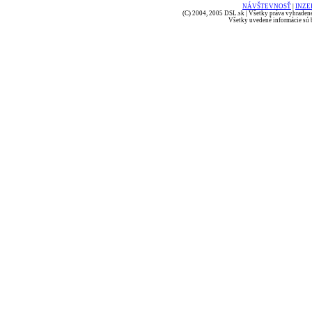
NÁVŠTEVNOSŤ
|
INZE
(C) 2004, 2005 DSL.sk | Všetky práva vyhradené
Všetky uvedené informácie sú b