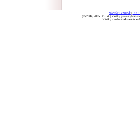
NÁVŠTEVNOSŤ
|
INZE
(C) 2004, 2005 DSL.sk | Všetky práva vyhradené
Všetky uvedené informácie sú b