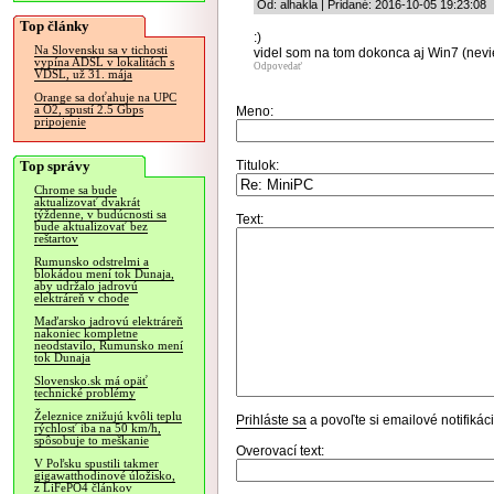
Od: alhakla | Pridané: 2016-10-05 19:23:08
Top články
:)
Na Slovensku sa v tichosti
videl som na tom dokonca aj Win7 (nevie
vypína ADSL v lokalitách s
Odpovedať
VDSL, už 31. mája
Orange sa doťahuje na UPC
a O2, spustí 2.5 Gbps
Meno:
pripojenie
Top správy
Titulok:
Chrome sa bude
aktualizovať dvakrát
týždenne, v budúcnosti sa
Text:
bude aktualizovať bez
reštartov
Rumunsko odstrelmi a
blokádou mení tok Dunaja,
aby udržalo jadrovú
elektráreň v chode
Maďarsko jadrovú elektráreň
nakoniec kompletne
neodstavilo, Rumunsko mení
tok Dunaja
Slovensko.sk má opäť
technické problémy
Železnice znižujú kvôli teplu
Prihláste sa
a povoľte si emailové notifiká
rýchlosť iba na 50 km/h,
spôsobuje to meškanie
Overovací text:
V Poľsku spustili takmer
gigawatthodinové úložisko,
z LiFePO4 článkov