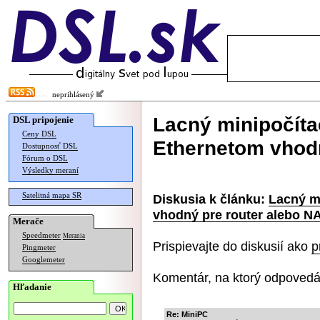
neprihlásený
Lacný minipočíta
DSL pripojenie
Ceny DSL
Ethernetom vhodn
Dostupnosť DSL
Fórum o DSL
Výsledky meraní
Satelitná mapa SR
Diskusia k článku:
Lacný m
vhodný pre router alebo N
Merače
Speedmeter
Merania
Prispievajte do diskusií ako
p
Pingmeter
Googlemeter
Komentár, na ktorý odpovedá
Hľadanie
Re: MiniPC