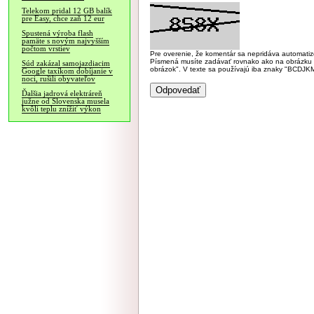
Telekom pridal 12 GB balík
pre Easy, chce zaň 12 eur
Spustená výroba flash
pamäte s novým najvyšším
počtom vrstiev
Pre overenie, že komentár sa nepridáva automatizov
Písmená musíte zadávať rovnako ako na obrázku veľk
Súd zakázal samojazdiacim
obrázok". V texte sa používajú iba znaky "BC
Google taxíkom dobíjanie v
noci, rušili obyvateľov
Ďalšia jadrová elektráreň
južne od Slovenska musela
kvôli teplu znížiť výkon