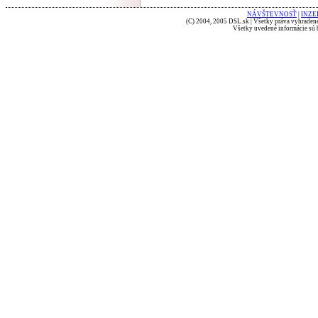
NÁVŠTEVNOSŤ
|
INZE
(C) 2004, 2005 DSL.sk | Všetky práva vyhradené
Všetky uvedené informácie sú b