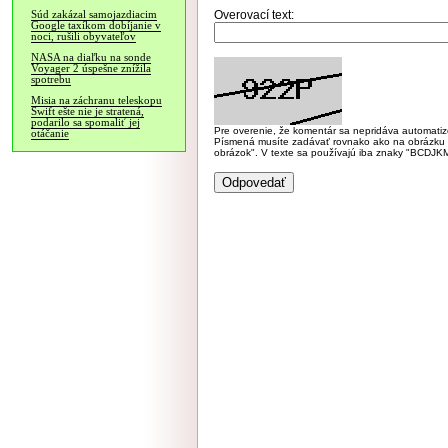
Overovací text:
Súd zakázal samojazdiacim
Google taxíkom dobíjanie v
noci, rušili obyvateľov
NASA na diaľku na sonde
Voyager 2 úspešne znížila
spotrebu
Misia na záchranu teleskopu
Swift ešte nie je stratená,
podarilo sa spomaliť jej
Pre overenie, že komentár sa nepridáva automatizov
otáčanie
Písmená musíte zadávať rovnako ako na obrázku veľk
obrázok". V texte sa používajú iba znaky "BC