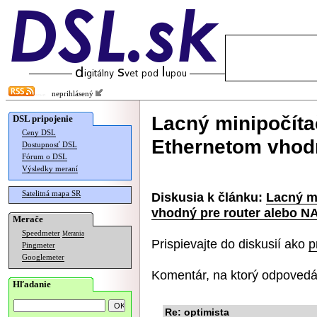
neprihlásený
Lacný minipočíta
DSL pripojenie
Ceny DSL
Ethernetom vhodn
Dostupnosť DSL
Fórum o DSL
Výsledky meraní
Satelitná mapa SR
Diskusia k článku:
Lacný m
vhodný pre router alebo N
Merače
Speedmeter
Merania
Prispievajte do diskusií ako
p
Pingmeter
Googlemeter
Komentár, na ktorý odpovedá
Hľadanie
Re: optimista