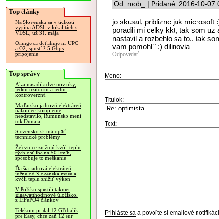
Od: roob_ | Pridané: 2016-10-07 
Top články
jo skusal, priblizne jak microsoft
Na Slovensku sa v tichosti
vypína ADSL v lokalitách s
poradili mi celky kkt, tak som uz
VDSL, už 31. mája
nastavil a rozbehlo sa to.. tak so
Orange sa doťahuje na UPC
vam pomohli" :) dilinovia
a O2, spustí 2.5 Gbps
Odpovedať
pripojenie
Top správy
Meno:
Alza nasadila dve novinky,
jednu užitočnú a jednu
kontroverznú
Titulok:
Maďarsko jadrovú elektráreň
nakoniec kompletne
neodstavilo, Rumunsko mení
tok Dunaja
Text:
Slovensko.sk má opäť
technické problémy
Železnice znižujú kvôli teplu
rýchlosť iba na 50 km/h,
spôsobuje to meškanie
Ďalšia jadrová elektráreň
južne od Slovenska musela
kvôli teplu znížiť výkon
V Poľsku spustili takmer
gigawatthodinové úložisko,
z LiFePO4 článkov
Telekom pridal 12 GB balík
Prihláste sa
a povoľte si emailové notifiká
pre Easy, chce zaň 12 eur