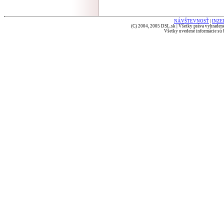
NÁVŠTEVNOSŤ
|
INZE
(C) 2004, 2005 DSL.sk | Všetky práva vyhradené
Všetky uvedené informácie sú b