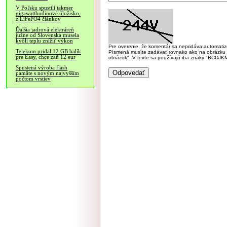
V Poľsku spustili takmer
gigawatthodinové úložisko,
z LiFePO4 článkov
Ďalšia jadrová elektráreň
južne od Slovenska musela
kvôli teplu znížiť výkon
Pre overenie, že komentár sa nepridáva automatizov
Telekom pridal 12 GB balík
Písmená musíte zadávať rovnako ako na obrázku veľk
pre Easy, chce zaň 12 eur
obrázok". V texte sa používajú iba znaky "BC
Spustená výroba flash
pamäte s novým najvyšším
počtom vrstiev