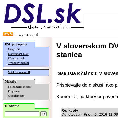
neprihlásený
V slovenskom DV
DSL pripojenie
Ceny DSL
stanica
Dostupnosť DSL
Fórum o DSL
Výsledky meraní
Satelitná mapa SR
Diskusia k článku:
V slove
Merače
Prispievajte do diskusií ako
p
Speedmeter
Merania
Pingmeter
Komentár, na ktorý odpovedá
Googlemeter
Hľadanie
Re: kvety
Od: dtydety | Pridané: 2016-11-0