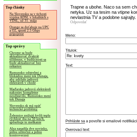
Trapne a ubohe. Naco sa sem chod
Top články
netyka. Uz sa tesim na vtipne k
Na Slovensku sa v tichosti
nevlastnia TV a podobne sajrajty.
vypína ADSL v lokalitách s
VDSL, už 31. mája
Odpovedať
Orange sa doťahuje na UPC
a O2, spustí 2.5 Gbps
pripojenie
Meno:
Top správy
Titulok:
Chrome sa bude
aktualizovať dvakrát
týždenne, v budúcnosti sa
bude aktualizovať bez
Text:
reštartov
Rumunsko odstrelmi a
blokádou mení tok Dunaja,
aby udržalo jadrovú
elektráreň v chode
Maďarsko jadrovú elektráreň
nakoniec kompletne
neodstavilo, Rumunsko mení
tok Dunaja
Slovensko.sk má opäť
technické problémy
Železnice znižujú kvôli teplu
rýchlosť iba na 50 km/h,
Prihláste sa
a povoľte si emailové notifiká
spôsobuje to meškanie
Alza nasadila dve novinky,
Overovací text:
jednu užitočnú a jednu
kontroverznú