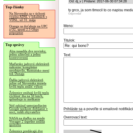
Od: dj_v | Pridané: 2017-06-30 07:34:28
Top články
ty grco, ja som tlmocil to co napisu media
Na Slovensku sa v tichosti
Odpovedať
vypína ADSL v lokalitách s
VDSL, už 31. mája
Meno:
Orange sa doťahuje na UPC
a O2, spustí 2.5 Gbps
pripojenie
Titulok:
Top správy
Alza nasadila dve novinky,
jednu užitočnú a jednu
Text:
kontroverznú
Maďarsko jadrovú elektráreň
nakoniec kompletne
neodstavilo, Rumunsko mení
tok Dunaja
Ďalšia jadrová elektráreň
južne od Slovenska musela
kvôli teplu znížiť výkon
Železnice znižujú kvôli teplu
rýchlosť iba na 50 km/h,
spôsobuje to meškanie
Súd zakázal samojazdiacim
Prihláste sa
a povoľte si emailové notifiká
Google taxíkom dobíjanie v
noci, rušili obyvateľov
Overovací text:
NASA na diaľku na sonde
Voyager 2 úspešne znížila
spotrebu
Železnice predávajú dve