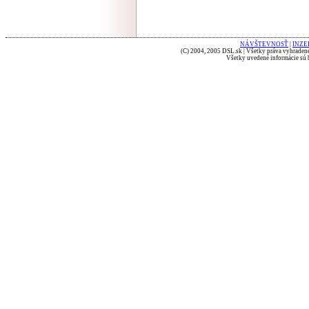
NÁVŠTEVNOSŤ
|
INZE
(C) 2004, 2005 DSL.sk | Všetky práva vyhradené
Všetky uvedené informácie sú b