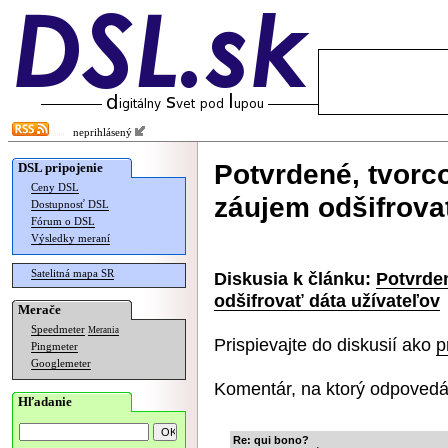
neprihlásený
Potvrdené, tvorc
DSL pripojenie
Ceny DSL
záujem odšifrova
Dostupnosť DSL
Fórum o DSL
Výsledky meraní
Satelitná mapa SR
Diskusia k článku:
Potvrde
odšifrovať dáta užívateľov
Merače
Speedmeter
Merania
Prispievajte do diskusií ako
p
Pingmeter
Googlemeter
Komentár, na ktorý odpovedá
Hľadanie
Re: qui bono?