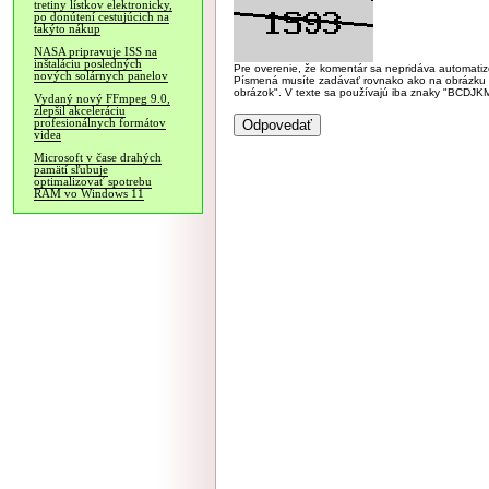
tretiny lístkov elektronicky,
po donútení cestujúcich na
takýto nákup
NASA pripravuje ISS na
inštaláciu posledných
Pre overenie, že komentár sa nepridáva automatizov
nových solárnych panelov
Písmená musíte zadávať rovnako ako na obrázku veľk
obrázok". V texte sa používajú iba znaky "BC
Vydaný nový FFmpeg 9.0,
zlepšil akceleráciu
profesionálnych formátov
videa
Microsoft v čase drahých
pamätí sľubuje
optimalizovať spotrebu
RAM vo Windows 11