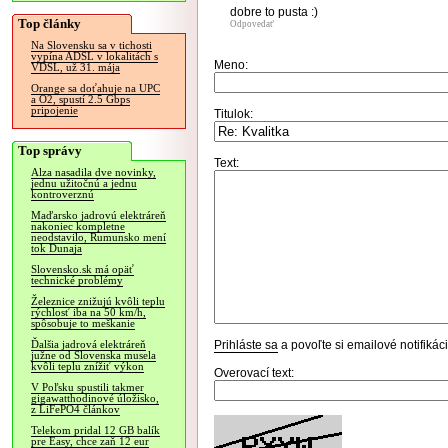
dobre to pusta :)
Top články
Odpovedať
Na Slovensku sa v tichosti
vypína ADSL v lokalitách s
Meno:
VDSL, už 31. mája
Orange sa doťahuje na UPC
a O2, spustí 2.5 Gbps
pripojenie
Titulok:
Top správy
Text:
Alza nasadila dve novinky,
jednu užitočnú a jednu
kontroverznú
Maďarsko jadrovú elektráreň
nakoniec kompletne
neodstavilo, Rumunsko mení
tok Dunaja
Slovensko.sk má opäť
technické problémy
Železnice znižujú kvôli teplu
rýchlosť iba na 50 km/h,
spôsobuje to meškanie
Prihláste sa
a povoľte si emailové notifiká
Ďalšia jadrová elektráreň
južne od Slovenska musela
kvôli teplu znížiť výkon
Overovací text:
V Poľsku spustili takmer
gigawatthodinové úložisko,
z LiFePO4 článkov
Telekom pridal 12 GB balík
pre Easy, chce zaň 12 eur