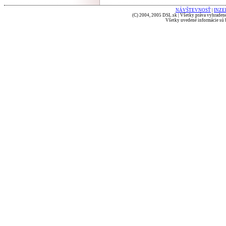
NÁVŠTEVNOSŤ
|
INZE
(C) 2004, 2005 DSL.sk | Všetky práva vyhradené
Všetky uvedené informácie sú b