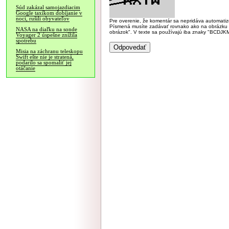
Súd zakázal samojazdiacim
Google taxíkom dobíjanie v
noci, rušili obyvateľov
Pre overenie, že komentár sa nepridáva automatizov
Písmená musíte zadávať rovnako ako na obrázku veľk
NASA na diaľku na sonde
obrázok". V texte sa používajú iba znaky "BC
Voyager 2 úspešne znížila
spotrebu
Misia na záchranu teleskopu
Swift ešte nie je stratená,
podarilo sa spomaliť jej
otáčanie