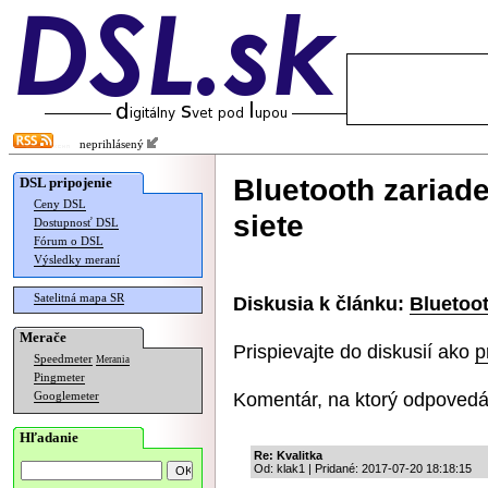
neprihlásený
Bluetooth zariad
DSL pripojenie
Ceny DSL
siete
Dostupnosť DSL
Fórum o DSL
Výsledky meraní
Satelitná mapa SR
Diskusia k článku:
Bluetoot
Merače
Prispievajte do diskusií ako
p
Speedmeter
Merania
Pingmeter
Komentár, na ktorý odpovedá
Googlemeter
Hľadanie
Re: Kvalitka
Od: klak1 | Pridané: 2017-07-20 18:18:15