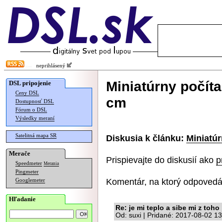
neprihlásený
Miniatúrny počíta
DSL pripojenie
Ceny DSL
cm
Dostupnosť DSL
Fórum o DSL
Výsledky meraní
Satelitná mapa SR
Diskusia k článku:
Miniatúr
Merače
Prispievajte do diskusií ako
p
Speedmeter
Merania
Pingmeter
Komentár, na ktorý odpovedá
Googlemeter
Hľadanie
Re: je mi teplo a sibe mi z toho
Od: suxi | Pridané: 2017-08-02 1