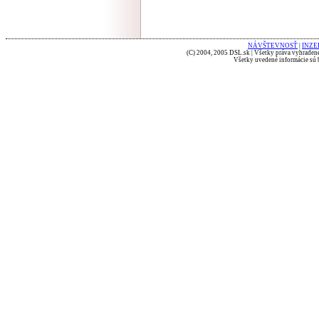
NÁVŠTEVNOSŤ
|
INZE
(C) 2004, 2005 DSL.sk | Všetky práva vyhradené
Všetky uvedené informácie sú b