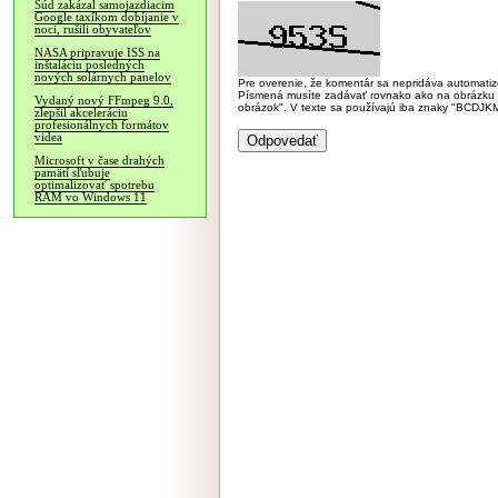
Súd zakázal samojazdiacim
Google taxíkom dobíjanie v
noci, rušili obyvateľov
NASA pripravuje ISS na
inštaláciu posledných
nových solárnych panelov
Pre overenie, že komentár sa nepridáva automatizov
Písmená musíte zadávať rovnako ako na obrázku veľk
Vydaný nový FFmpeg 9.0,
obrázok". V texte sa používajú iba znaky "BC
zlepšil akceleráciu
profesionálnych formátov
videa
Microsoft v čase drahých
pamätí sľubuje
optimalizovať spotrebu
RAM vo Windows 11