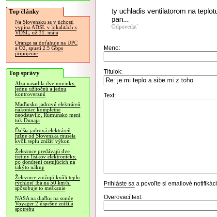
ty uchladis ventilatorom na teplotu
Top články
pan...
Na Slovensku sa v tichosti
Odpovedať
vypína ADSL v lokalitách s
VDSL, už 31. mája
Orange sa doťahuje na UPC
Meno:
a O2, spustí 2.5 Gbps
pripojenie
Titulok:
Top správy
Alza nasadila dve novinky,
jednu užitočnú a jednu
kontroverznú
Text:
Maďarsko jadrovú elektráreň
nakoniec kompletne
neodstavilo, Rumunsko mení
tok Dunaja
Ďalšia jadrová elektráreň
južne od Slovenska musela
kvôli teplu znížiť výkon
Železnice predávajú dve
tretiny lístkov elektronicky,
po donútení cestujúcich na
takýto nákup
Železnice znižujú kvôli teplu
rýchlosť iba na 50 km/h,
Prihláste sa
a povoľte si emailové notifiká
spôsobuje to meškanie
Overovací text:
NASA na diaľku na sonde
Voyager 2 úspešne znížila
spotrebu