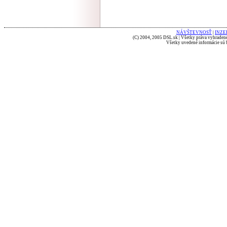
NÁVŠTEVNOSŤ
|
INZE
(C) 2004, 2005 DSL.sk | Všetky práva vyhradené
Všetky uvedené informácie sú b