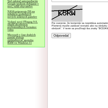
Súd zakázal samojazdiacim
Google taxíkom dobíjanie v
noci, rušili obyvateľov
NASA pripravuje ISS na
inštaláciu posledných
nových solárnych panelov
Vydaný nový FFmpeg 9.0,
Pre overenie, že komentár sa nepridáva automatizov
zlepšil akceleráciu
Písmená musíte zadávať rovnako ako na obrázku veľk
profesionálnych formátov
obrázok". V texte sa používajú iba znaky "BC
videa
Microsoft v čase drahých
pamätí sľubuje
optimalizovať spotrebu
RAM vo Windows 11