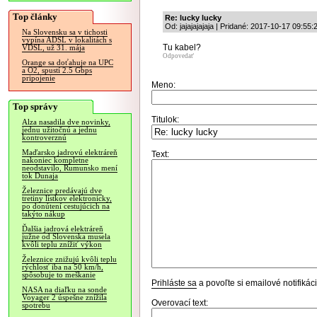
Top články
Re: lucky lucky
Od: jajajajajaja | Pridané: 2017-10-17 09:55:
Na Slovensku sa v tichosti
vypína ADSL v lokalitách s
Tu kabel?
VDSL, už 31. mája
Odpovedať
Orange sa doťahuje na UPC
a O2, spustí 2.5 Gbps
pripojenie
Meno:
Top správy
Titulok:
Alza nasadila dve novinky,
jednu užitočnú a jednu
kontroverznú
Maďarsko jadrovú elektráreň
Text:
nakoniec kompletne
neodstavilo, Rumunsko mení
tok Dunaja
Železnice predávajú dve
tretiny lístkov elektronicky,
po donútení cestujúcich na
takýto nákup
Ďalšia jadrová elektráreň
južne od Slovenska musela
kvôli teplu znížiť výkon
Železnice znižujú kvôli teplu
rýchlosť iba na 50 km/h,
spôsobuje to meškanie
Prihláste sa
a povoľte si emailové notifiká
NASA na diaľku na sonde
Voyager 2 úspešne znížila
Overovací text:
spotrebu