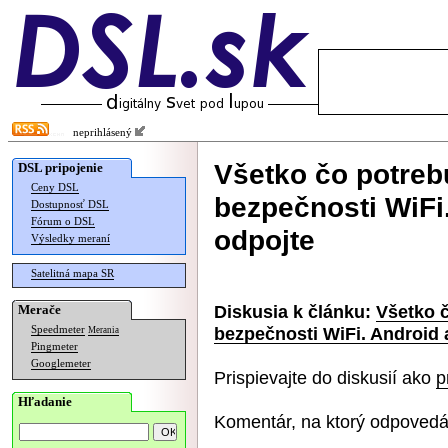
neprihlásený
Všetko čo potreb
DSL pripojenie
Ceny DSL
bezpečnosti WiFi
Dostupnosť DSL
Fórum o DSL
odpojte
Výsledky meraní
Satelitná mapa SR
Diskusia k článku:
Všetko č
Merače
bezpečnosti WiFi. Android 
Speedmeter
Merania
Pingmeter
Googlemeter
Prispievajte do diskusií ako
p
Hľadanie
Komentár, na ktorý odpovedá