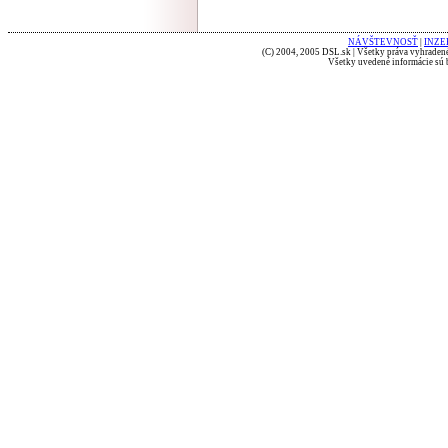
NÁVŠTEVNOSŤ
|
INZE
(C) 2004, 2005 DSL.sk | Všetky práva vyhradené
Všetky uvedené informácie sú b