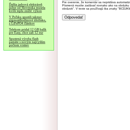
Pre overenie, že komentár sa nepridáva automatizov
Ďalšia jadrová elektráreň
Písmená musíte zadávať rovnako ako na obrázku veľk
južne od Slovenska musela
obrázok". V texte sa používajú iba znaky "BC
kvôli teplu znížiť výkon
V Poľsku spustili takmer
gigawatthodinové úložisko,
z LiFePO4 článkov
Telekom pridal 12 GB balík
pre Easy, chce zaň 12 eur
Spustená výroba flash
pamäte s novým najvyšším
počtom vrstiev