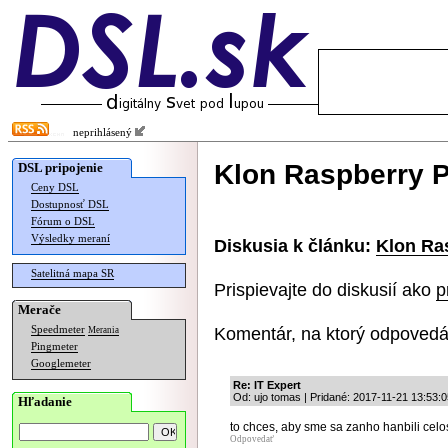
neprihlásený
Klon Raspberry P
DSL pripojenie
Ceny DSL
Dostupnosť DSL
Fórum o DSL
Výsledky meraní
Diskusia k článku:
Klon Ras
Satelitná mapa SR
Prispievajte do diskusií ako
p
Merače
Komentár, na ktorý odpovedá
Speedmeter
Merania
Pingmeter
Googlemeter
Re: IT Expert
Od: ujo tomas | Pridané: 2017-11-21 13:53:0
Hľadanie
to chces, aby sme sa zanho hanbili cel
Odpovedať