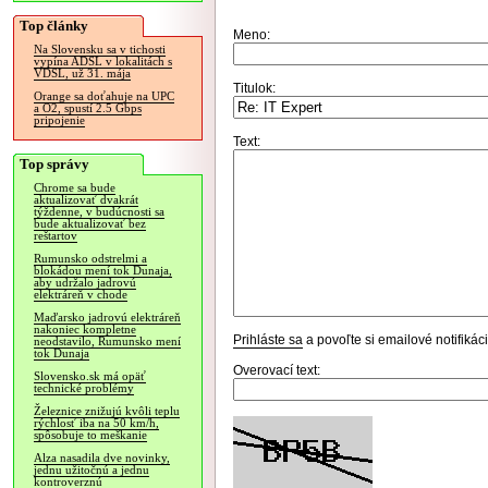
Top články
Meno:
Na Slovensku sa v tichosti
vypína ADSL v lokalitách s
VDSL, už 31. mája
Titulok:
Orange sa doťahuje na UPC
a O2, spustí 2.5 Gbps
pripojenie
Text:
Top správy
Chrome sa bude
aktualizovať dvakrát
týždenne, v budúcnosti sa
bude aktualizovať bez
reštartov
Rumunsko odstrelmi a
blokádou mení tok Dunaja,
aby udržalo jadrovú
elektráreň v chode
Maďarsko jadrovú elektráreň
nakoniec kompletne
Prihláste sa
a povoľte si emailové notifiká
neodstavilo, Rumunsko mení
tok Dunaja
Overovací text:
Slovensko.sk má opäť
technické problémy
Železnice znižujú kvôli teplu
rýchlosť iba na 50 km/h,
spôsobuje to meškanie
Alza nasadila dve novinky,
jednu užitočnú a jednu
kontroverznú