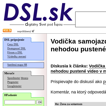
neprihlásený
Vodička samojaz
DSL pripojenie
Ceny DSL
nehodou pustené
Dostupnosť DSL
Fórum o DSL
Výsledky meraní
Satelitná mapa SR
Diskusia k článku:
Vodička
nehodou pustené video v m
Merače
Speedmeter
Merania
Prispievajte do diskusií ako
p
Pingmeter
Googlemeter
Komentár, na ktorý odpovedá
Hľadanie
Re: Žena za volantom