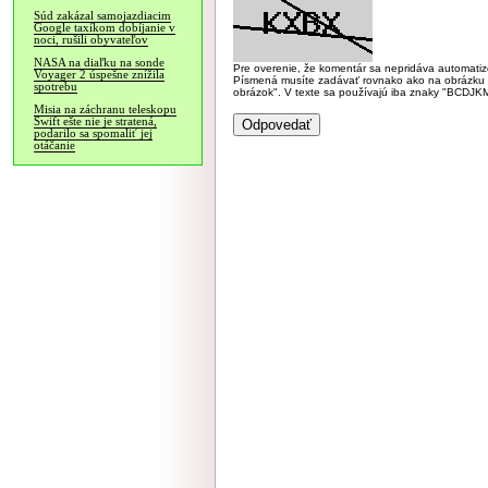
Súd zakázal samojazdiacim
Google taxíkom dobíjanie v
noci, rušili obyvateľov
NASA na diaľku na sonde
Pre overenie, že komentár sa nepridáva automatizov
Voyager 2 úspešne znížila
Písmená musíte zadávať rovnako ako na obrázku veľk
spotrebu
obrázok". V texte sa používajú iba znaky "BC
Misia na záchranu teleskopu
Swift ešte nie je stratená,
podarilo sa spomaliť jej
otáčanie