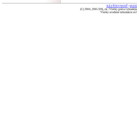
NÁVŠTEVNOSŤ
|
INZE
(C) 2004, 2005 DSL.sk | Všetky práva vyhradené
Všetky uvedené informácie sú b