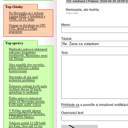
Od: sduihasd | Pridané: 2018-06-26 18:09:3
Top články
Nemusela, ale mohla
Na Slovensku sa v tichosti
Odpovedať
vypína ADSL v lokalitách s
VDSL, už 31. mája
Meno:
Orange sa doťahuje na UPC
a O2, spustí 2.5 Gbps
pripojenie
Titulok:
Top správy
Maďarsko jadrovú elektráreň
nakoniec kompletne
Text:
neodstavilo, Rumunsko mení
tok Dunaja
Alza nasadila dve novinky,
jednu užitočnú a jednu
kontroverznú
Slovensko.sk má opäť
technické problémy
Železnice znižujú kvôli teplu
rýchlosť iba na 50 km/h,
spôsobuje to meškanie
Ďalšia jadrová elektráreň
južne od Slovenska musela
Prihláste sa
a povoľte si emailové notifiká
kvôli teplu znížiť výkon
V Poľsku spustili takmer
Overovací text:
gigawatthodinové úložisko,
z LiFePO4 článkov
Telekom pridal 12 GB balík
pre Easy, chce zaň 12 eur