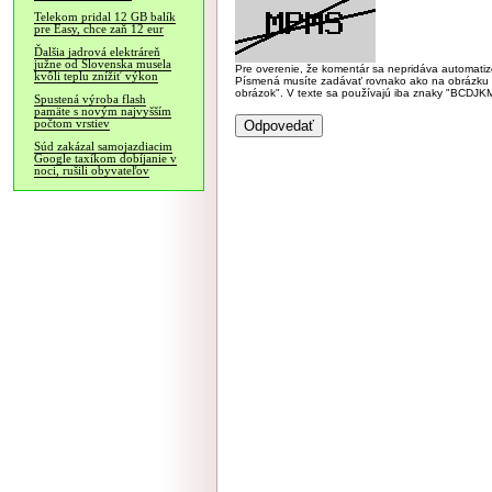
Telekom pridal 12 GB balík
pre Easy, chce zaň 12 eur
Ďalšia jadrová elektráreň
južne od Slovenska musela
Pre overenie, že komentár sa nepridáva automatizov
kvôli teplu znížiť výkon
Písmená musíte zadávať rovnako ako na obrázku veľk
obrázok". V texte sa používajú iba znaky "BC
Spustená výroba flash
pamäte s novým najvyšším
počtom vrstiev
Súd zakázal samojazdiacim
Google taxíkom dobíjanie v
noci, rušili obyvateľov