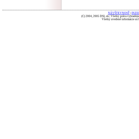
NÁVŠTEVNOSŤ
|
INZE
(C) 2004, 2005 DSL.sk | Všetky práva vyhradené
Všetky uvedené informácie sú b