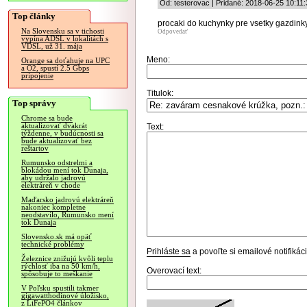
Od: testerovac | Pridané: 2018-06-25 10:11:
Top články
procaki do kuchynky pre vsetky gazdink
Na Slovensku sa v tichosti
Odpovedať
vypína ADSL v lokalitách s
VDSL, už 31. mája
Meno:
Orange sa doťahuje na UPC
a O2, spustí 2.5 Gbps
pripojenie
Titulok:
Top správy
Chrome sa bude
aktualizovať dvakrát
Text:
týždenne, v budúcnosti sa
bude aktualizovať bez
reštartov
Rumunsko odstrelmi a
blokádou mení tok Dunaja,
aby udržalo jadrovú
elektráreň v chode
Maďarsko jadrovú elektráreň
nakoniec kompletne
neodstavilo, Rumunsko mení
tok Dunaja
Slovensko.sk má opäť
technické problémy
Prihláste sa
a povoľte si emailové notifiká
Železnice znižujú kvôli teplu
rýchlosť iba na 50 km/h,
Overovací text:
spôsobuje to meškanie
V Poľsku spustili takmer
gigawatthodinové úložisko,
z LiFePO4 článkov