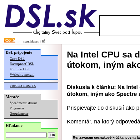
neprihlásený
Na Intel CPU sa 
DSL pripojenie
Ceny DSL
útokom, iným ak
Dostupnosť DSL
Fórum o DSL
Výsledky meraní
Satelitná mapa SR
Diskusia k článku:
Na Intel
útokom, iným ako Spectre 
Merače
Speedmeter
Merania
Prispievajte do diskusií ako
p
Pingmeter
Googlemeter
Komentár, na ktorý odpovedá
Hľadanie
Re: zaváram cesnakové krúžka, pozn.: l