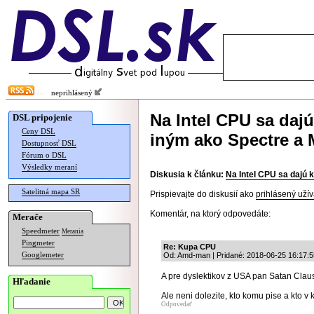
neprihlásený
Na Intel CPU sa daj
DSL pripojenie
Ceny DSL
iným ako Spectre a
Dostupnosť DSL
Fórum o DSL
Výsledky meraní
Diskusia k článku:
Na Intel CPU sa dajú 
Satelitná mapa SR
Prispievajte do diskusií ako
prihlásený užív
Komentár, na ktorý odpovedáte:
Merače
Speedmeter
Merania
Pingmeter
Re: Kupa CPU
Googlemeter
Od: Amd-man | Pridané: 2018-06-25 16:17:5
A pre dyslektikov z USA pan Satan Clau
Hľadanie
Ale neni dolezite, kto komu pise a kto v 
Odpovedať