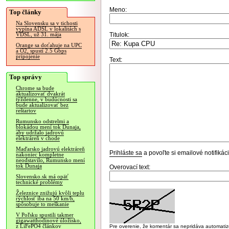
Meno:
Top články
Na Slovensku sa v tichosti
vypína ADSL v lokalitách s
Titulok:
VDSL, už 31. mája
Orange sa doťahuje na UPC
a O2, spustí 2.5 Gbps
pripojenie
Text:
Top správy
Chrome sa bude
aktualizovať dvakrát
týždenne, v budúcnosti sa
bude aktualizovať bez
reštartov
Rumunsko odstrelmi a
blokádou mení tok Dunaja,
aby udržalo jadrovú
elektráreň v chode
Maďarsko jadrovú elektráreň
Prihláste sa
a povoľte si emailové notifiká
nakoniec kompletne
neodstavilo, Rumunsko mení
tok Dunaja
Overovací text:
Slovensko.sk má opäť
technické problémy
Železnice znižujú kvôli teplu
rýchlosť iba na 50 km/h,
spôsobuje to meškanie
V Poľsku spustili takmer
gigawatthodinové úložisko,
z LiFePO4 článkov
Pre overenie, že komentár sa nepridáva automatizov