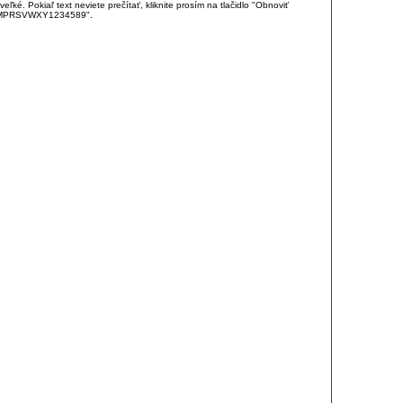
é. Pokiaľ text neviete prečítať, kliknite prosím na tlačidlo "Obnoviť
DJKMPRSVWXY1234589".