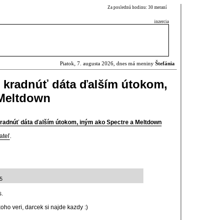
Za poslednú hodinu: 30 meraní
inzercia
Piatok, 7. augusta 2026, dnes má meniny
Štefánia
ú kradnúť dáta ďalším útokom,
 Meltdown
kradnúť dáta ďalším útokom, iným ako Spectre a Meltdown
ateľ
.
5
s.
koho veri, darcek si najde kazdy :)