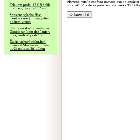
Písmená musíte zadávať rovnako ako na obrázku veľk
Telekom pridal 12 GB balík
obrázok". V texte sa používajú iba znaky "BC
pre Easy, chce zaň 12 eur
Spustená výroba flash
pamäte s novým najvyšším
počtom vrstiev
Súd zakázal samojazdiacim
Google taxíkom dobíjanie v
noci, rušili obyvateľov
Ďalšia jadrová elektráreň
južne od Slovenska musela
kvôli teplu znížiť výkon