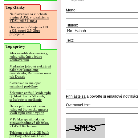
Odpovedať
Top články
Meno:
Na Slovensku sa v tichosti
vypína ADSL v lokalitách s
VDSL, už 31. mája
Titulok:
Orange sa doťahuje na UPC
a O2, spustí 2.5 Gbps
pripojenie
Text:
Top správy
Alza nasadila dve novinky,
jednu užitočnú a jednu
kontroverznú
Maďarsko jadrovú elektráreň
nakoniec kompletne
neodstavilo, Rumunsko mení
tok Dunaja
Slovensko.sk má opäť
technické problémy
Železnice znižujú kvôli teplu
Prihláste sa
a povoľte si emailové notifiká
rýchlosť iba na 50 km/h,
spôsobuje to meškanie
Overovací text:
Ďalšia jadrová elektráreň
južne od Slovenska musela
kvôli teplu znížiť výkon
V Poľsku spustili takmer
gigawatthodinové úložisko,
z LiFePO4 článkov
Telekom pridal 12 GB balík
pre Easy, chce zaň 12 eur