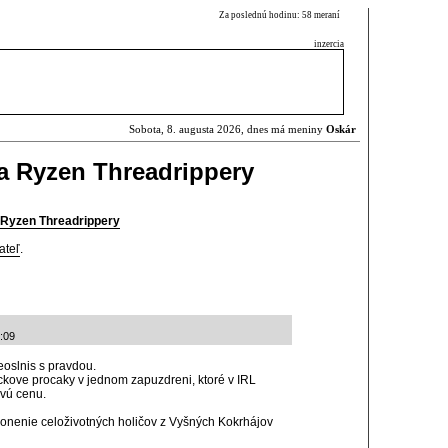
Za poslednú hodinu: 58 meraní
inzercia
Sobota, 8. augusta 2026, dnes má meniny
Oskár
a Ryzen Threadrippery
 Ryzen Threadrippery
ateľ
.
:09
eoslnis s pravdou.
rackove procaky v jednom zapuzdreni, ktoré v IRL
ovú cenu.
 honenie celoživotných holičov z Vyšných Kokrhájov