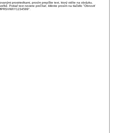
anými prostriedkami, prosím prepíšte text, ktorý vidíte na obrázku.
é. Pokiaľ text neviete prečítať, kliknite prosím na tlačidlo "Obnoviť
DJKMPRSVWXY1234589".