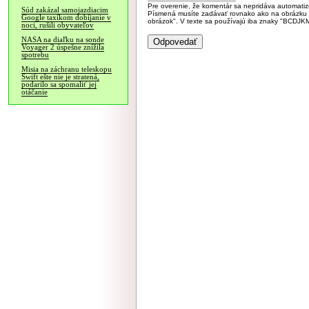
Pre overenie, že komentár sa nepridáva automatizov
Súd zakázal samojazdiacim
Písmená musíte zadávať rovnako ako na obrázku veľk
Google taxíkom dobíjanie v
obrázok". V texte sa používajú iba znaky "BC
noci, rušili obyvateľov
NASA na diaľku na sonde
Voyager 2 úspešne znížila
spotrebu
Misia na záchranu teleskopu
Swift ešte nie je stratená,
podarilo sa spomaliť jej
otáčanie