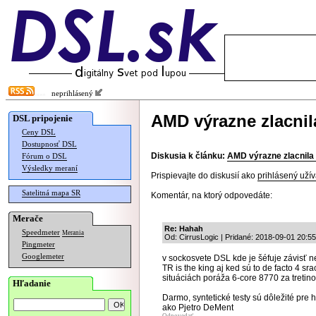
neprihlásený
AMD výrazne zlacnil
DSL pripojenie
Ceny DSL
Dostupnosť DSL
Diskusia k článku:
AMD výrazne zlacnila
Fórum o DSL
Výsledky meraní
Prispievajte do diskusií ako
prihlásený užív
Satelitná mapa SR
Komentár, na ktorý odpovedáte:
Merače
Re: Hahah
Speedmeter
Merania
Od: CirrusLogic | Pridané: 2018-09-01 20:55
Pingmeter
Googlemeter
v sockosvete DSL kde je šéfuje závisť n
TR is the king aj ked sú to de facto 4 s
situáciách poráža 6-core 8770 za tretin
Hľadanie
Darmo, syntetické testy sú dôležité pre
ako Pjetro DeMent