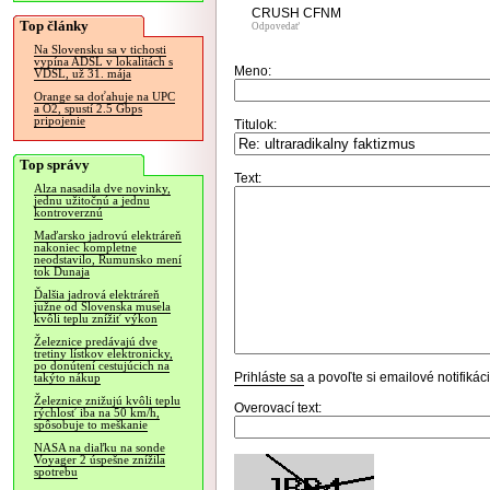
CRUSH CFNM
Top články
Odpovedať
Na Slovensku sa v tichosti
vypína ADSL v lokalitách s
Meno:
VDSL, už 31. mája
Orange sa doťahuje na UPC
a O2, spustí 2.5 Gbps
pripojenie
Titulok:
Top správy
Text:
Alza nasadila dve novinky,
jednu užitočnú a jednu
kontroverznú
Maďarsko jadrovú elektráreň
nakoniec kompletne
neodstavilo, Rumunsko mení
tok Dunaja
Ďalšia jadrová elektráreň
južne od Slovenska musela
kvôli teplu znížiť výkon
Železnice predávajú dve
tretiny lístkov elektronicky,
po donútení cestujúcich na
Prihláste sa
a povoľte si emailové notifiká
takýto nákup
Železnice znižujú kvôli teplu
Overovací text:
rýchlosť iba na 50 km/h,
spôsobuje to meškanie
NASA na diaľku na sonde
Voyager 2 úspešne znížila
spotrebu