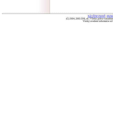
NÁVŠTEVNOSŤ
|
INZE
(C) 2004, 2005 DSL.sk | Všetky práva vyhradené
Všetky uvedené informácie sú b