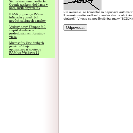
Súd zakázal samojazdiacim
Google taxíkom dobíjanie v
noci, rušili obyvateľov
Pre overenie, že komentár sa nepridáva automatizov
NASA pripravuje ISS na
Písmená musíte zadávať rovnako ako na obrázku veľk
inštaláciu posledných
obrázok". V texte sa používajú iba znaky "BC
nových solárnych panelov
Vydaný nový FFmpeg 9.0,
zlepšil akceleráciu
profesionálnych formátov
videa
Microsoft v čase drahých
pamätí sľubuje
optimalizovať spotrebu
RAM vo Windows 11