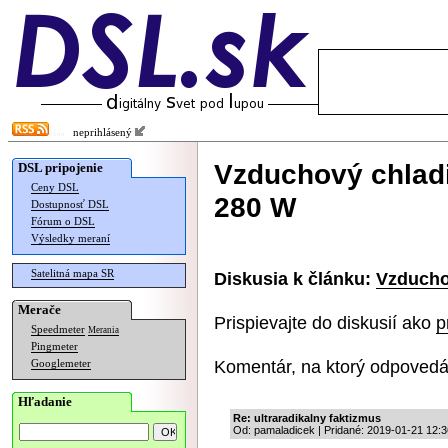
neprihlásený
Vzduchový chlad
DSL pripojenie
Ceny DSL
280 W
Dostupnosť DSL
Fórum o DSL
Výsledky meraní
Satelitná mapa SR
Diskusia k článku:
Vzducho
Merače
Prispievajte do diskusií ako
p
Speedmeter
Merania
Pingmeter
Komentár, na ktorý odpovedá
Googlemeter
Hľadanie
Re: ultraradikalny faktizmus
Od: pamaladicek | Pridané: 2019-01-21 12:3