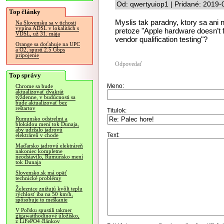
Od: qwertyuiop1 | Pridané: 2019-
Top články
Myslis tak paradny, ktory sa ani
Na Slovensku sa v tichosti
vypína ADSL v lokalitách s
pretoze "Apple hardware doesn’t f
VDSL, už 31. mája
vendor qualification testing"?
Orange sa doťahuje na UPC
a O2, spustí 2.5 Gbps
pripojenie
Odpovedať
Top správy
Meno:
Chrome sa bude
aktualizovať dvakrát
týždenne, v budúcnosti sa
bude aktualizovať bez
reštartov
Titulok:
Rumunsko odstrelmi a
blokádou mení tok Dunaja,
aby udržalo jadrovú
Text:
elektráreň v chode
Maďarsko jadrovú elektráreň
nakoniec kompletne
neodstavilo, Rumunsko mení
tok Dunaja
Slovensko.sk má opäť
technické problémy
Železnice znižujú kvôli teplu
rýchlosť iba na 50 km/h,
spôsobuje to meškanie
V Poľsku spustili takmer
gigawatthodinové úložisko,
z LiFePO4 článkov