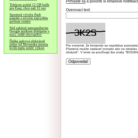
Prihláste sa
a povoľte si emailové notifiká
Telekom pridal 12 GB balík
pre Easy, chce zaň 12 eur
Overovací text:
Spustená výroba flash
pamäte s novým najvyšším
počtom vrstiev
Súd zakázal samojazdiacim
Google taxíkom dobíjanie v
noci, rušili obyvateľov
Ďalšia jadrová elektráreň
južne od Slovenska musela
Pre overenie, že komentár sa nepridáva automatizov
kvôli teplu znížiť výkon
Písmená musíte zadávať rovnako ako na obrázku veľk
obrázok". V texte sa používajú iba znaky "BC