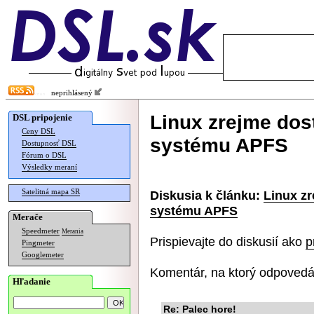
neprihlásený
Linux zrejme do
DSL pripojenie
Ceny DSL
systému APFS
Dostupnosť DSL
Fórum o DSL
Výsledky meraní
Satelitná mapa SR
Diskusia k článku:
Linux z
systému APFS
Merače
Speedmeter
Merania
Prispievajte do diskusií ako
p
Pingmeter
Googlemeter
Komentár, na ktorý odpovedá
Hľadanie
Re: Palec hore!