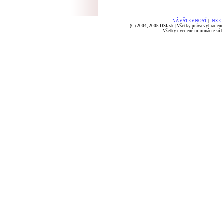
NÁVŠTEVNOSŤ
|
INZE
(C) 2004, 2005 DSL.sk | Všetky práva vyhradené
Všetky uvedené informácie sú b