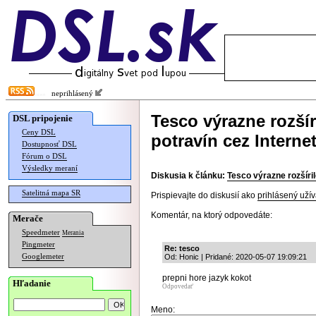
neprihlásený
Tesco výrazne rozší
DSL pripojenie
Ceny DSL
potravín cez Interne
Dostupnosť DSL
Fórum o DSL
Výsledky meraní
Diskusia k článku:
Tesco výrazne rozšíri
Satelitná mapa SR
Prispievajte do diskusií ako
prihlásený užív
Komentár, na ktorý odpovedáte:
Merače
Speedmeter
Merania
Pingmeter
Re: tesco
Googlemeter
Od: Honic | Pridané: 2020-05-07 19:09:21
prepni hore jazyk kokot
Hľadanie
Odpovedať
Meno: