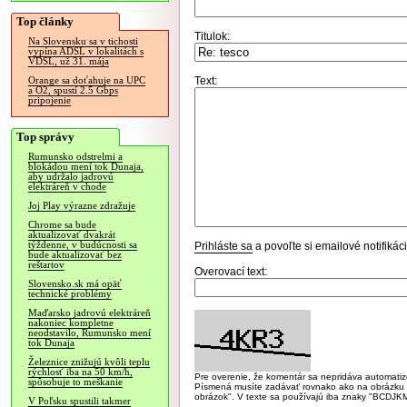
Top články
Titulok:
Na Slovensku sa v tichosti
vypína ADSL v lokalitách s
VDSL, už 31. mája
Text:
Orange sa doťahuje na UPC
a O2, spustí 2.5 Gbps
pripojenie
Top správy
Rumunsko odstrelmi a
blokádou mení tok Dunaja,
aby udržalo jadrovú
elektráreň v chode
Joj Play výrazne zdražuje
Chrome sa bude
aktualizovať dvakrát
týždenne, v budúcnosti sa
Prihláste sa
a povoľte si emailové notifiká
bude aktualizovať bez
reštartov
Overovací text:
Slovensko.sk má opäť
technické problémy
Maďarsko jadrovú elektráreň
nakoniec kompletne
neodstavilo, Rumunsko mení
tok Dunaja
Železnice znižujú kvôli teplu
rýchlosť iba na 50 km/h,
Pre overenie, že komentár sa nepridáva automatizov
spôsobuje to meškanie
Písmená musíte zadávať rovnako ako na obrázku veľk
obrázok". V texte sa používajú iba znaky "BC
V Poľsku spustili takmer