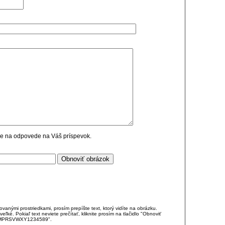
cie na odpovede na Váš príspevok.
anými prostriedkami, prosím prepíšte text, ktorý vidíte na obrázku.
é. Pokiaľ text neviete prečítať, kliknite prosím na tlačidlo "Obnoviť
DJKMPRSVWXY1234589".