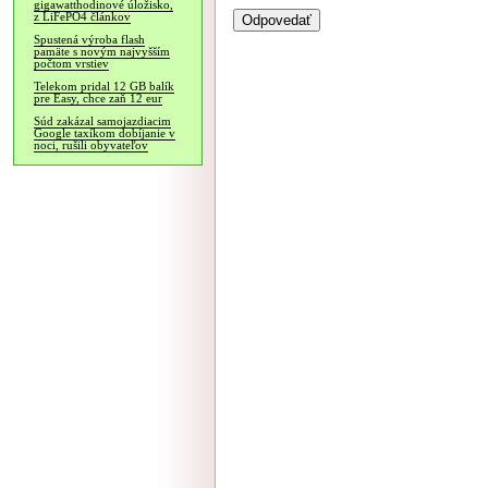
gigawatthodinové úložisko,
z LiFePO4 článkov
Spustená výroba flash
pamäte s novým najvyšším
počtom vrstiev
Telekom pridal 12 GB balík
pre Easy, chce zaň 12 eur
Súd zakázal samojazdiacim
Google taxíkom dobíjanie v
noci, rušili obyvateľov