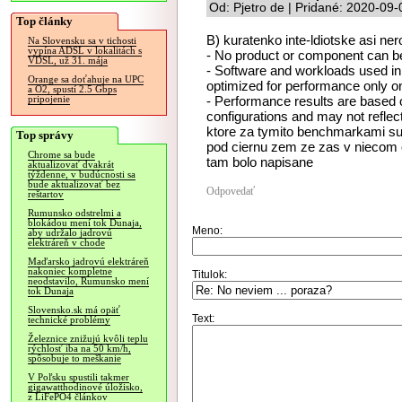
Od: Pjetro de | Pridané: 2020-09
Top články
B) kuratenko inte-ldiotske asi ne
Na Slovensku sa v tichosti
vypína ADSL v lokalitách s
- No product or component can b
VDSL, už 31. mája
- Software and workloads used i
Orange sa doťahuje na UPC
optimized for performance only o
a O2, spustí 2.5 Gbps
- Performance results are based o
pripojenie
configurations and may not reflect
ktore za tymito benchmarkami su .
Top správy
pod ciernu zem ze zas v niecom o
Chrome sa bude
tam bolo napisane
aktualizovať dvakrát
týždenne, v budúcnosti sa
bude aktualizovať bez
Odpovedať
reštartov
Rumunsko odstrelmi a
blokádou mení tok Dunaja,
Meno:
aby udržalo jadrovú
elektráreň v chode
Maďarsko jadrovú elektráreň
nakoniec kompletne
Titulok:
neodstavilo, Rumunsko mení
tok Dunaja
Slovensko.sk má opäť
Text:
technické problémy
Železnice znižujú kvôli teplu
rýchlosť iba na 50 km/h,
spôsobuje to meškanie
V Poľsku spustili takmer
gigawatthodinové úložisko,
z LiFePO4 článkov