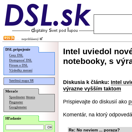
neprihlásený
Intel uviedol no
DSL pripojenie
Ceny DSL
notebooky, s výr
Dostupnosť DSL
Fórum o DSL
Výsledky meraní
Satelitná mapa SR
Diskusia k článku:
Intel uv
výrazne vyšším taktom
Merače
Speedmeter
Merania
Prispievajte do diskusií ako
p
Pingmeter
Googlemeter
Komentár, na ktorý odpovedá
Hľadanie
Re: No neviem ... poraza?