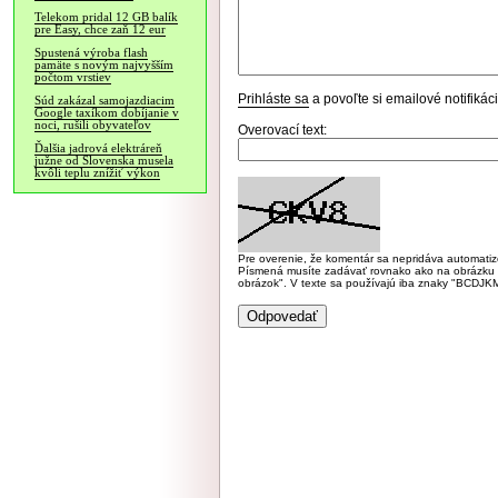
Telekom pridal 12 GB balík
pre Easy, chce zaň 12 eur
Spustená výroba flash
pamäte s novým najvyšším
počtom vrstiev
Prihláste sa
a povoľte si emailové notifiká
Súd zakázal samojazdiacim
Google taxíkom dobíjanie v
noci, rušili obyvateľov
Overovací text:
Ďalšia jadrová elektráreň
južne od Slovenska musela
kvôli teplu znížiť výkon
Pre overenie, že komentár sa nepridáva automatizov
Písmená musíte zadávať rovnako ako na obrázku veľk
obrázok". V texte sa používajú iba znaky "BC