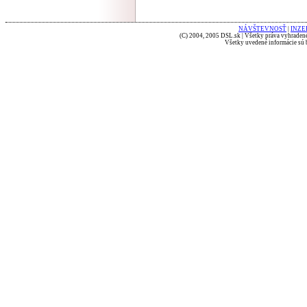
NÁVŠTEVNOSŤ
|
INZE
(C) 2004, 2005 DSL.sk | Všetky práva vyhradené
Všetky uvedené informácie sú b