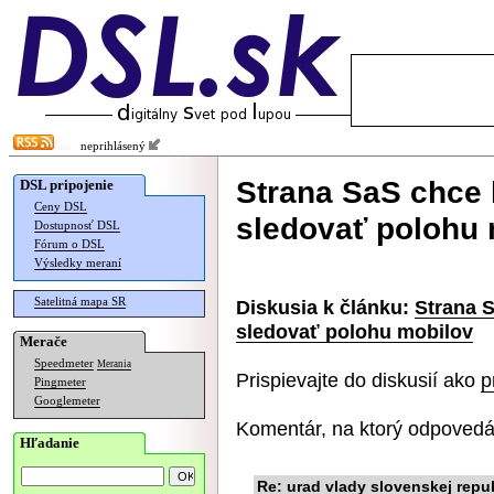
neprihlásený
Strana SaS chce 
DSL pripojenie
Ceny DSL
sledovať polohu 
Dostupnosť DSL
Fórum o DSL
Výsledky meraní
Satelitná mapa SR
Diskusia k článku:
Strana S
sledovať polohu mobilov
Merače
Speedmeter
Merania
Prispievajte do diskusií ako
p
Pingmeter
Googlemeter
Komentár, na ktorý odpovedá
Hľadanie
Re: urad vlady slovenskej repu