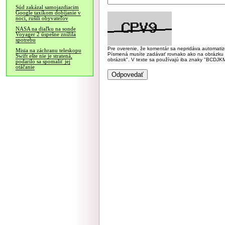
Súd zakázal samojazdiacim
Google taxíkom dobíjanie v
noci, rušili obyvateľov
NASA na diaľku na sonde
Voyager 2 úspešne znížila
spotrebu
Pre overenie, že komentár sa nepridáva automatizov
Misia na záchranu teleskopu
Písmená musíte zadávať rovnako ako na obrázku veľk
Swift ešte nie je stratená,
obrázok". V texte sa používajú iba znaky "BC
podarilo sa spomaliť jej
otáčanie