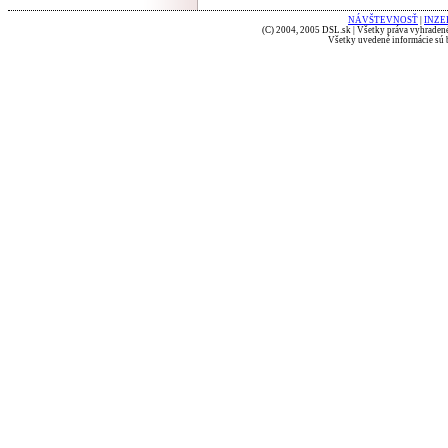
NÁVŠTEVNOSŤ
|
INZE
(C) 2004, 2005 DSL.sk | Všetky práva vyhradené
Všetky uvedené informácie sú b