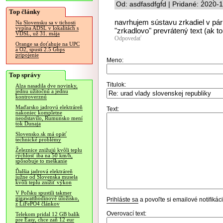
Od: asdfasdfgfd | Pridané: 2020-
Top články
navrhujem sústavu zrkadiel v pá
Na Slovensku sa v tichosti
vypína ADSL v lokalitách s
"zrkadlovo" prevrátený text (ak to
VDSL, už 31. mája
Odpovedať
Orange sa doťahuje na UPC
a O2, spustí 2.5 Gbps
pripojenie
Meno:
Top správy
Titulok:
Alza nasadila dve novinky,
jednu užitočnú a jednu
kontroverznú
Maďarsko jadrovú elektráreň
Text:
nakoniec kompletne
neodstavilo, Rumunsko mení
tok Dunaja
Slovensko.sk má opäť
technické problémy
Železnice znižujú kvôli teplu
rýchlosť iba na 50 km/h,
spôsobuje to meškanie
Ďalšia jadrová elektráreň
južne od Slovenska musela
kvôli teplu znížiť výkon
V Poľsku spustili takmer
gigawatthodinové úložisko,
Prihláste sa
a povoľte si emailové notifiká
z LiFePO4 článkov
Overovací text:
Telekom pridal 12 GB balík
pre Easy, chce zaň 12 eur