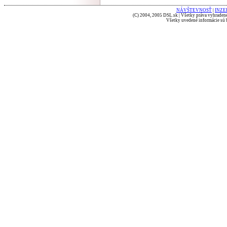
NÁVŠTEVNOSŤ
|
INZE
(C) 2004, 2005 DSL.sk | Všetky práva vyhradené
Všetky uvedené informácie sú b