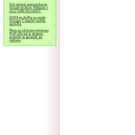
Súd zakázal samojazdiacim
Google taxíkom dobíjanie v
noci, rušili obyvateľov
NASA na diaľku na sonde
Voyager 2 úspešne znížila
spotrebu
Misia na záchranu teleskopu
Swift ešte nie je stratená,
podarilo sa spomaliť jej
otáčanie