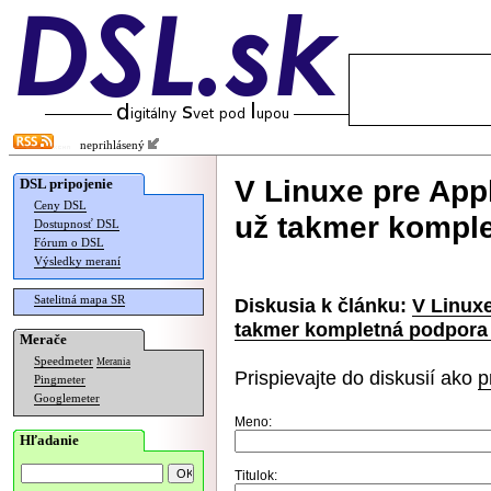
neprihlásený
V Linuxe pre Ap
DSL pripojenie
Ceny DSL
už takmer kompl
Dostupnosť DSL
Fórum o DSL
Výsledky meraní
Satelitná mapa SR
Diskusia k článku:
V Linux
takmer kompletná podpora
Merače
Speedmeter
Merania
Prispievajte do diskusií ako
p
Pingmeter
Googlemeter
Meno:
Hľadanie
Titulok: