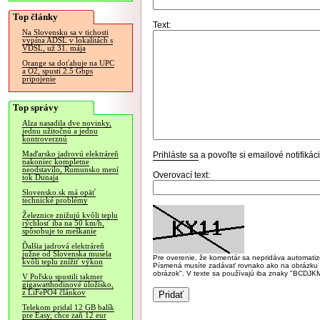
Top články
Text:
Na Slovensku sa v tichosti
vypína ADSL v lokalitách s
VDSL, už 31. mája
Orange sa doťahuje na UPC
a O2, spustí 2.5 Gbps
pripojenie
Top správy
Alza nasadila dve novinky,
jednu užitočnú a jednu
kontroverznú
Maďarsko jadrovú elektráreň
Prihláste sa
a povoľte si emailové notifiká
nakoniec kompletne
neodstavilo, Rumunsko mení
Overovací text:
tok Dunaja
Slovensko.sk má opäť
technické problémy
Železnice znižujú kvôli teplu
rýchlosť iba na 50 km/h,
spôsobuje to meškanie
Ďalšia jadrová elektráreň
južne od Slovenska musela
Pre overenie, že komentár sa nepridáva automatizov
kvôli teplu znížiť výkon
Písmená musíte zadávať rovnako ako na obrázku veľk
obrázok". V texte sa používajú iba znaky "BC
V Poľsku spustili takmer
gigawatthodinové úložisko,
z LiFePO4 článkov
Telekom pridal 12 GB balík
pre Easy, chce zaň 12 eur