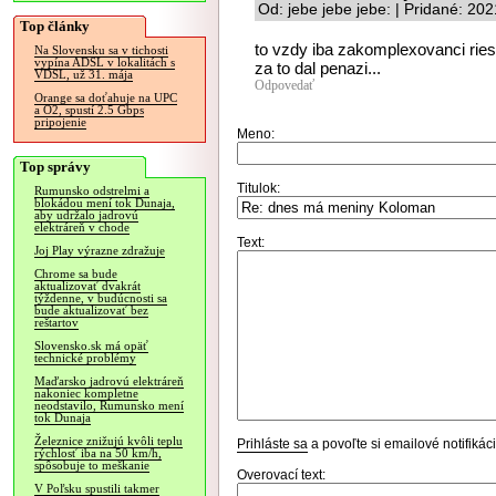
Od: jebe jebe jebe: | Pridané: 20
Top články
to vzdy iba zakomplexovanci ries
Na Slovensku sa v tichosti
vypína ADSL v lokalitách s
za to dal penazi...
VDSL, už 31. mája
Odpovedať
Orange sa doťahuje na UPC
a O2, spustí 2.5 Gbps
pripojenie
Meno:
Top správy
Titulok:
Rumunsko odstrelmi a
blokádou mení tok Dunaja,
aby udržalo jadrovú
elektráreň v chode
Text:
Joj Play výrazne zdražuje
Chrome sa bude
aktualizovať dvakrát
týždenne, v budúcnosti sa
bude aktualizovať bez
reštartov
Slovensko.sk má opäť
technické problémy
Maďarsko jadrovú elektráreň
nakoniec kompletne
neodstavilo, Rumunsko mení
tok Dunaja
Železnice znižujú kvôli teplu
Prihláste sa
a povoľte si emailové notifiká
rýchlosť iba na 50 km/h,
spôsobuje to meškanie
Overovací text:
V Poľsku spustili takmer