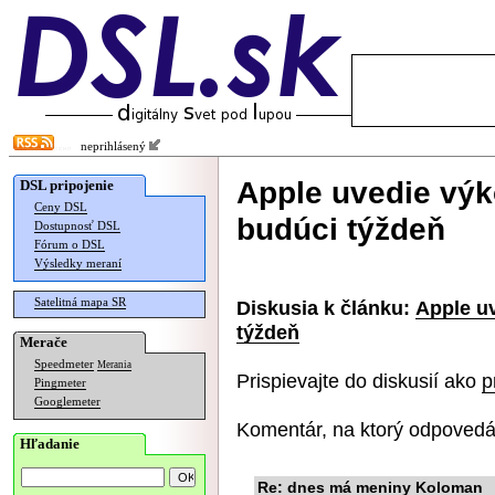
neprihlásený
Apple uvedie vý
DSL pripojenie
Ceny DSL
budúci týždeň
Dostupnosť DSL
Fórum o DSL
Výsledky meraní
Satelitná mapa SR
Diskusia k článku:
Apple u
týždeň
Merače
Speedmeter
Merania
Prispievajte do diskusií ako
p
Pingmeter
Googlemeter
Komentár, na ktorý odpovedá
Hľadanie
Re: dnes má meniny Koloman