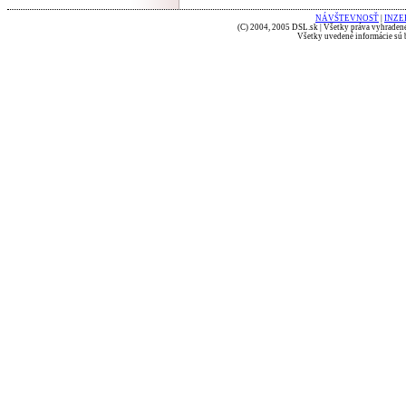
NÁVŠTEVNOSŤ
|
INZE
(C) 2004, 2005 DSL.sk | Všetky práva vyhradené
Všetky uvedené informácie sú b