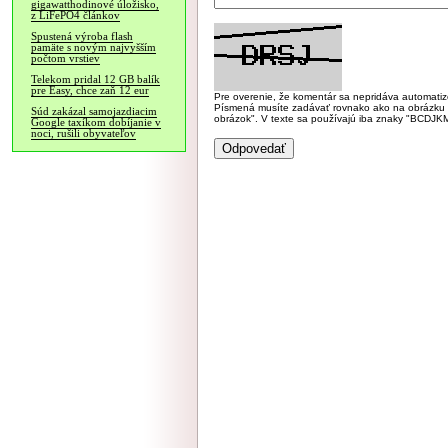
gigawatthodinové úložisko,
z LiFePO4 článkov
Spustená výroba flash
pamäte s novým najvyšším
počtom vrstiev
Telekom pridal 12 GB balík
pre Easy, chce zaň 12 eur
Pre overenie, že komentár sa nepridáva automatizov
Písmená musíte zadávať rovnako ako na obrázku veľk
Súd zakázal samojazdiacim
obrázok". V texte sa používajú iba znaky "BC
Google taxíkom dobíjanie v
noci, rušili obyvateľov