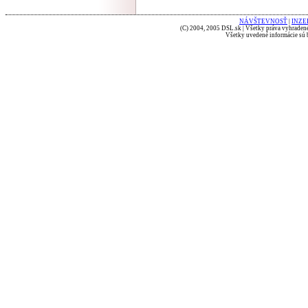
NÁVŠTEVNOSŤ
|
INZE
(C) 2004, 2005 DSL.sk | Všetky práva vyhradené
Všetky uvedené informácie sú b