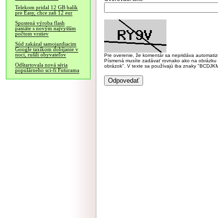
Telekom pridal 12 GB balík
pre Easy, chce zaň 12 eur
Spustená výroba flash
pamäte s novým najvyšším
počtom vrstiev
Súd zakázal samojazdiacim
Google taxíkom dobíjanie v
noci, rušili obyvateľov
Pre overenie, že komentár sa nepridáva automatizov
Písmená musíte zadávať rovnako ako na obrázku veľk
Odštartovala nová séria
obrázok". V texte sa používajú iba znaky "BC
populárneho sci-fi Futurama