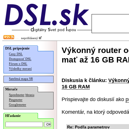
neprihlásený
Výkonný router 
DSL pripojenie
Ceny DSL
mať až 16 GB R
Dostupnosť DSL
Fórum o DSL
Výsledky meraní
Satelitná mapa SR
Diskusia k článku:
Výkonný
16 GB RAM
Merače
Speedmeter
Merania
Prispievajte do diskusií ako
p
Pingmeter
Googlemeter
Komentár, na ktorý odpovedá
Hľadanie
Re: Podľa parametrov