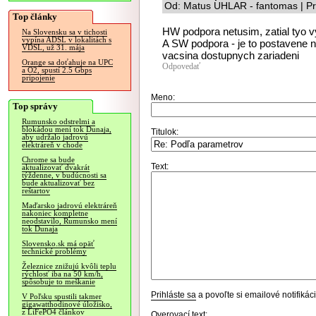
Od: Matus UHLAR - fantomas | Pr
Top články
HW podpora netusim, zatial tyo 
Na Slovensku sa v tichosti
vypína ADSL v lokalitách s
A SW podpora - je to postavene 
VDSL, už 31. mája
vacsina dostupnych zariadeni
Orange sa doťahuje na UPC
Odpovedať
a O2, spustí 2.5 Gbps
pripojenie
Meno:
Top správy
Rumunsko odstrelmi a
blokádou mení tok Dunaja,
Titulok:
aby udržalo jadrovú
elektráreň v chode
Chrome sa bude
Text:
aktualizovať dvakrát
týždenne, v budúcnosti sa
bude aktualizovať bez
reštartov
Maďarsko jadrovú elektráreň
nakoniec kompletne
neodstavilo, Rumunsko mení
tok Dunaja
Slovensko.sk má opäť
technické problémy
Železnice znižujú kvôli teplu
rýchlosť iba na 50 km/h,
spôsobuje to meškanie
Prihláste sa
a povoľte si emailové notifiká
V Poľsku spustili takmer
gigawatthodinové úložisko,
z LiFePO4 článkov
Overovací text: